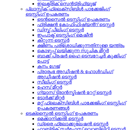
ഇലക്ട്രിക് സെൻട്രിഫ്യൂജ്
പ്ലാസ്റ്റിക് ഫ്ലെക്സിബിൾ പാക്കേജിംഗ്
ടെസ്റ്റിംഗ് ഉപകരണം
ടെൻസൈൽ ടെസ്റ്റിംഗ് ഉപകരണം
ഫ്രിക്ഷൻ കോഫിഫിഷ്യൻ്റ് ടെസ്റ്റർ
ഡിസ്ക് പീലിംഗ് ടെസ്റ്റർ
ഇംപാക്ട് ടെസ്റ്റിംഗ് മെഷീൻ
കീറുന്ന ടെസ്റ്റർ
ക്ഷീണം പരിശോധിക്കുന്നതിനുള്ള യന്ത്രം
കൊഴുപ്പ് ലയിക്കുന്ന സൂചിക മീറ്റർ
ബാക്ക് പ്രഷർ ഹൈ ടെമ്പറേച്ചർ കുക്കിംഗ്
പോട്ട്
കനം ഗേജ്
പ്രാരംഭ അഡീഷൻ & ഹോൾഡിംഗ്
അഡീഷൻ ടെസ്റ്റർ
സീലിംഗ് ടെസ്റ്റർ
ഹേസ് മീറ്റർ
ഗ്യാസ് ട്രാൻസ്മിഷൻ റേറ്റ് ടെസ്റ്റർ
ടോർക്ക് മീറ്റർ
മറ്റ് ഫ്ലെക്സിബിൾ പാക്കേജിംഗ് ടെസ്റ്റിംഗ്
ഉപകരണങ്ങൾ
ടെക്സ്റ്റൈൽ ടെസ്റ്റിംഗ് ഉപകരണം
മെക്കാനിക്കൽ ടെസ്റ്റർ
ഡ്രൈ ഫ്ലോക്കുലേഷൻ ടെസ്റ്റർ
ഫാബ്രിക് സർഫേസ് വെറ്റബിലിറ്റി ടെസ്റ്റർ