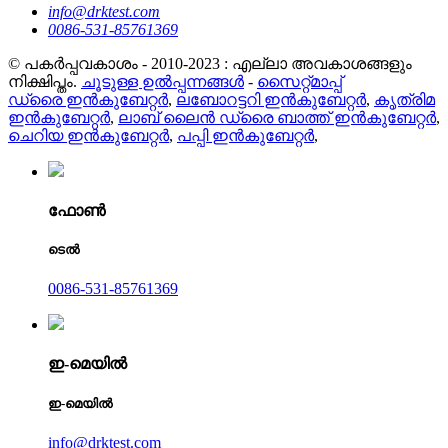
info@drktest.com
0086-531-85761369
© പകർപ്പവകാശം - 2010-2023 : എല്ലാ അവകാശങ്ങളും
നിക്ഷിപ്തം.
ചൂടുള്ള ഉൽപ്പന്നങ്ങൾ
-
സൈറ്റ്മാപ്പ്
ഡ്രൈ ഇൻകുബേറ്റർ
,
ലബോറട്ടറി ഇൻകുബേറ്റർ
,
കൃത്രിമ
ഇൻകുബേറ്റർ
,
ലാബ് ലൈൻ ഡ്രൈ ബാത്ത് ഇൻകുബേറ്റർ
,
ചെറിയ ഇൻകുബേറ്റർ
,
പപ്പി ഇൻകുബേറ്റർ
,
ഫോൺ
ടെൽ
0086-531-85761369
ഇ-മെയിൽ
ഇ-മെയിൽ
info@drktest.com