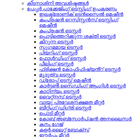
കീടനാശിനി അവശിഷ്ടങ്ങൾ
പേപ്പർ പാക്കേജിംഗ് ടെസ്റ്റിംഗ് ഉപകരണം
ഇലക്ട്രോണിക് ടെൻസൈൽ മെഷീൻ
കംപ്രഷൻ റെസിസ്റ്റൻസ് ടെസ്റ്റിംഗ്
മെഷീൻ
കംപ്രഷൻ ടെസ്റ്റർ
പൊട്ടിത്തെറിക്കുന്ന ശക്തി ടെസ്റ്റർ
കീറുന്ന ടെസ്റ്റർ
സുഗമമായ ടെസ്റ്റർ
പിയറിംഗ് ടെസ്റ്റർ
ഫോൾഡിംഗ് ടെസ്റ്റർ
പീലിംഗ് ടെസ്റ്റർ
ഫ്രിക്ഷൻ കോഫിഫിഷ്യൻ്റ് ടെസ്റ്റർ
മൃദുത്വ ടെസ്റ്റർ
ഡ്രോപ്പ് ടെസ്റ്റ് മെഷീൻ
കാർട്ടൺ സൈഡിംഗ് ആംഗിൾ ടെസ്റ്റർ
കാഠിന്യം ടെസ്റ്റർ
വൈറ്റ്നസ് ടെസ്റ്റർ
വായു പ്രവേശനക്ഷമത മീറ്റർ
ബീറ്റിംഗ് ഡിഗ്രി ടെസ്റ്റർ
പൊടി മീറ്റർ
കോബ് അബ്സോർപ്ഷൻ അനലൈസർ
കനം ഗേജ്
കളർ-ലൈറ്റ് ബോക്സ്
ഈർപ്പം മീറ്റർ