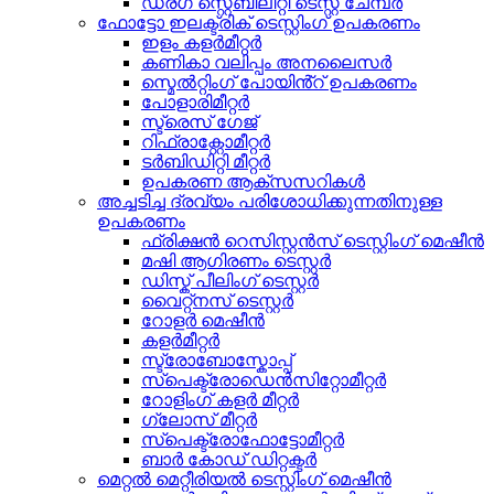
ഡ്രഗ് സ്റ്റെബിലിറ്റി ടെസ്റ്റ് ചേമ്പർ
ഫോട്ടോ ഇലക്ട്രിക് ടെസ്റ്റിംഗ് ഉപകരണം
ഇളം കളർമീറ്റർ
കണികാ വലിപ്പം അനലൈസർ
സ്മെൽറ്റിംഗ് പോയിൻ്റ് ഉപകരണം
പോളാരിമീറ്റർ
സ്ട്രെസ് ഗേജ്
റിഫ്രാക്റ്റോമീറ്റർ
ടർബിഡിറ്റി മീറ്റർ
ഉപകരണ ആക്സസറികൾ
അച്ചടിച്ച ദ്രവ്യം പരിശോധിക്കുന്നതിനുള്ള
ഉപകരണം
ഫ്രിക്ഷൻ റെസിസ്റ്റൻസ് ടെസ്റ്റിംഗ് മെഷീൻ
മഷി ആഗിരണം ടെസ്റ്റർ
ഡിസ്ക് പീലിംഗ് ടെസ്റ്റർ
വൈറ്റ്നസ് ടെസ്റ്റർ
റോളർ മെഷീൻ
കളർമീറ്റർ
സ്ട്രോബോസ്കോപ്പ്
സ്പെക്ട്രോഡെൻസിറ്റോമീറ്റർ
റോളിംഗ് കളർ മീറ്റർ
ഗ്ലോസ് മീറ്റർ
സ്പെക്ട്രോഫോട്ടോമീറ്റർ
ബാർ കോഡ് ഡിറ്റക്ടർ
മെറ്റൽ മെറ്റീരിയൽ ടെസ്റ്റിംഗ് മെഷീൻ