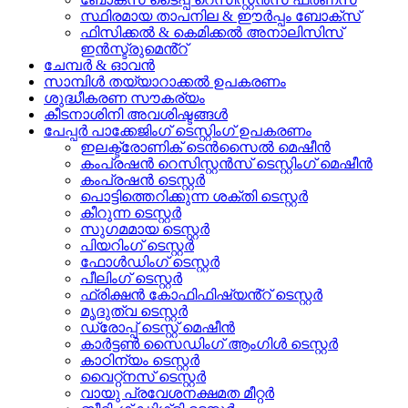
സ്ഥിരമായ താപനില & ഈർപ്പം ബോക്സ്
ഫിസിക്കൽ & കെമിക്കൽ അനാലിസിസ്
ഇൻസ്ട്രുമെൻ്റ്
ചേമ്പർ & ഓവൻ
സാമ്പിൾ തയ്യാറാക്കൽ ഉപകരണം
ശുദ്ധീകരണ സൗകര്യം
കീടനാശിനി അവശിഷ്ടങ്ങൾ
പേപ്പർ പാക്കേജിംഗ് ടെസ്റ്റിംഗ് ഉപകരണം
ഇലക്ട്രോണിക് ടെൻസൈൽ മെഷീൻ
കംപ്രഷൻ റെസിസ്റ്റൻസ് ടെസ്റ്റിംഗ് മെഷീൻ
കംപ്രഷൻ ടെസ്റ്റർ
പൊട്ടിത്തെറിക്കുന്ന ശക്തി ടെസ്റ്റർ
കീറുന്ന ടെസ്റ്റർ
സുഗമമായ ടെസ്റ്റർ
പിയറിംഗ് ടെസ്റ്റർ
ഫോൾഡിംഗ് ടെസ്റ്റർ
പീലിംഗ് ടെസ്റ്റർ
ഫ്രിക്ഷൻ കോഫിഫിഷ്യൻ്റ് ടെസ്റ്റർ
മൃദുത്വ ടെസ്റ്റർ
ഡ്രോപ്പ് ടെസ്റ്റ് മെഷീൻ
കാർട്ടൺ സൈഡിംഗ് ആംഗിൾ ടെസ്റ്റർ
കാഠിന്യം ടെസ്റ്റർ
വൈറ്റ്നസ് ടെസ്റ്റർ
വായു പ്രവേശനക്ഷമത മീറ്റർ