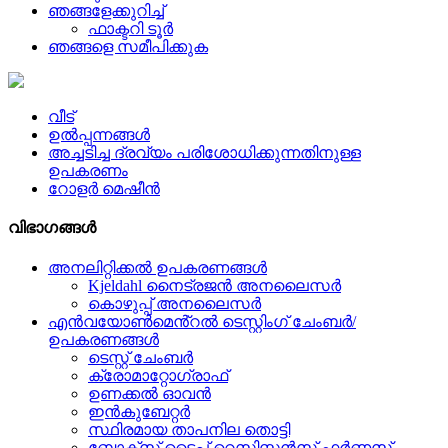
ഞങ്ങളേക്കുറിച്ച്
ഫാക്ടറി ടൂർ
ഞങ്ങളെ സമീപിക്കുക
വീട്
ഉൽപ്പന്നങ്ങൾ
അച്ചടിച്ച ദ്രവ്യം പരിശോധിക്കുന്നതിനുള്ള
ഉപകരണം
റോളർ മെഷീൻ
വിഭാഗങ്ങൾ
അനലിറ്റിക്കൽ ഉപകരണങ്ങൾ
Kjeldahl നൈട്രജൻ അനലൈസർ
കൊഴുപ്പ് അനലൈസർ
എൻവയോൺമെൻ്റൽ ടെസ്റ്റിംഗ് ചേംബർ/
ഉപകരണങ്ങൾ
ടെസ്റ്റ് ചേംബർ
ക്രോമാറ്റോഗ്രാഫ്
ഉണക്കൽ ഓവൻ
ഇൻകുബേറ്റർ
സ്ഥിരമായ താപനില തൊട്ടി
ബോക്സ് ടൈപ്പ് റെസിസ്റ്റൻസ് ഫർണസ്