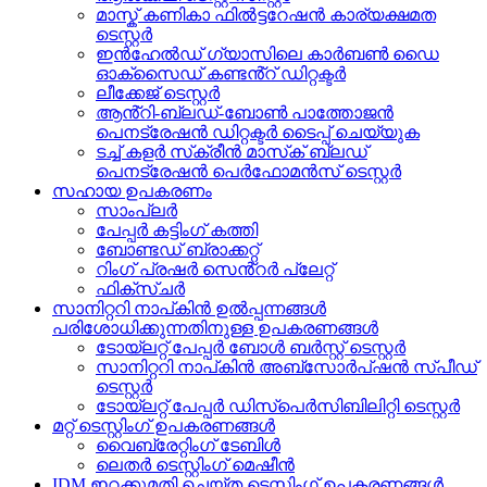
മാസ്ക് കണികാ ഫിൽട്ടറേഷൻ കാര്യക്ഷമത
ടെസ്റ്റർ
ഇൻഹേൽഡ് ഗ്യാസിലെ കാർബൺ ഡൈ
ഓക്സൈഡ് കണ്ടൻ്റ് ഡിറ്റക്ടർ
ലീക്കേജ് ടെസ്റ്റർ
ആൻ്റി-ബ്ലഡ്-ബോൺ പാത്തോജൻ
പെനട്രേഷൻ ഡിറ്റക്ടർ ടൈപ്പ് ചെയ്യുക
ടച്ച് കളർ സ്‌ക്രീൻ മാസ്‌ക് ബ്ലഡ്
പെനട്രേഷൻ പെർഫോമൻസ് ടെസ്റ്റർ
സഹായ ഉപകരണം
സാംപ്ലർ
പേപ്പർ കട്ടിംഗ് കത്തി
ബോണ്ടഡ് ബ്രാക്കറ്റ്
റിംഗ് പ്രഷർ സെൻ്റർ പ്ലേറ്റ്
ഫിക്സ്ചർ
സാനിറ്ററി നാപ്കിൻ ഉൽപ്പന്നങ്ങൾ
പരിശോധിക്കുന്നതിനുള്ള ഉപകരണങ്ങൾ
ടോയ്‌ലറ്റ് പേപ്പർ ബോൾ ബർസ്റ്റ് ടെസ്റ്റർ
സാനിറ്ററി നാപ്കിൻ അബ്സോർപ്ഷൻ സ്പീഡ്
ടെസ്റ്റർ
ടോയ്‌ലറ്റ് പേപ്പർ ഡിസ്‌പെർസിബിലിറ്റി ടെസ്റ്റർ
മറ്റ് ടെസ്റ്റിംഗ് ഉപകരണങ്ങൾ
വൈബ്രേറ്റിംഗ് ടേബിൾ
ലെതർ ടെസ്റ്റിംഗ് മെഷീൻ
IDM ഇറക്കുമതി ചെയ്ത ടെസ്റ്റിംഗ് ഉപകരണങ്ങൾ