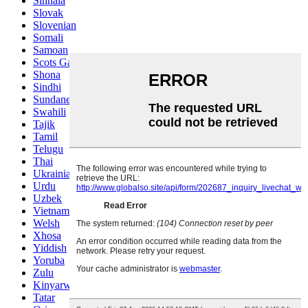
Sinhala
Slovak
Slovenian
Somali
Samoan
Scots Gaelic
Shona
Sindhi
Sundanese
Swahili
Tajik
Tamil
Telugu
Thai
Ukrainian
Urdu
Uzbek
Vietnamese
Welsh
Xhosa
Yiddish
Yoruba
Zulu
Kinyarwanda
Tatar