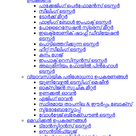
ഉപകരണം
പാക്കേജിംഗ് പെർഫോമൻസ് ടെസ്റ്റർ
സീലിംഗ് ടെസ്റ്റർ
ടോർക്ക് മീറ്റർ
ഫാളിംഗ് ബോൾ ഇംപാക്ട് ടെസ്റ്റർ
പോളറൈസേഷൻ സ്ട്രെസ് മീറ്റർ
ഇലക്ട്രോണിക് ഷാഫ്റ്റ് ഡീവിയേഷൻ
ടെസ്റ്റർ
പൊട്ടിത്തെറിക്കുന്ന ടെസ്റ്റർ
ഹീറ്റ് സീലിംഗ് ടെസ്റ്റർ
കനം ഗേജ്
ഇംപാക്ട് റെസിസ്റ്റൻസ് ടെസ്റ്റർ
അലുമിനിയം ഫോയിൽ പിൻഹോൾ
ടെസ്റ്റർ
വ്യാവസായിക പരിശോധനാ ഉപകരണങ്ങൾ
യൂണിവേഴ്സൽ ടെസ്റ്റിംഗ് മെഷീൻ
ഓക്സിജൻ സൂചിക മീറ്റർ
ഉണക്കൽ ഓവൻ
ഏജിംഗ് ഓവൻ
സ്ഥിരമായ താപനില & ഈർപ്പം ബോക്സ്
സ്ട്രോബോസ്കോപ്പ്
വോൾട്ടേജ് ബ്രേക്ക്ഡൗൺ ടെസ്റ്റർ
മെഡിക്കൽ ഉപകരണങ്ങൾ
ട്രാൻസ്മിറ്റൻസ് ടെസ്റ്റർ
സെൻട്രിഫ്യൂജ്