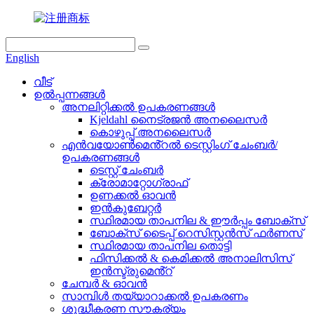
English
വീട്
ഉൽപ്പന്നങ്ങൾ
അനലിറ്റിക്കൽ ഉപകരണങ്ങൾ
Kjeldahl നൈട്രജൻ അനലൈസർ
കൊഴുപ്പ് അനലൈസർ
എൻവയോൺമെൻ്റൽ ടെസ്റ്റിംഗ് ചേംബർ/
ഉപകരണങ്ങൾ
ടെസ്റ്റ് ചേംബർ
ക്രോമാറ്റോഗ്രാഫ്
ഉണക്കൽ ഓവൻ
ഇൻകുബേറ്റർ
സ്ഥിരമായ താപനില & ഈർപ്പം ബോക്സ്
ബോക്സ് ടൈപ്പ് റെസിസ്റ്റൻസ് ഫർണസ്
സ്ഥിരമായ താപനില തൊട്ടി
ഫിസിക്കൽ & കെമിക്കൽ അനാലിസിസ്
ഇൻസ്ട്രുമെൻ്റ്
ചേമ്പർ & ഓവൻ
സാമ്പിൾ തയ്യാറാക്കൽ ഉപകരണം
ശുദ്ധീകരണ സൗകര്യം