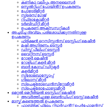
കണികാ വലിപ്പം അനലൈസർ
സ്മെൽറ്റിംഗ് പോയിൻ്റ് ഉപകരണം
പോളാരിമീറ്റർ
സ്ട്രെസ് ഗേജ്
റിഫ്രാക്റ്റോമീറ്റർ
ടർബിഡിറ്റി മീറ്റർ
ഉപകരണ ആക്സസറികൾ
അച്ചടിച്ച ദ്രവ്യം പരിശോധിക്കുന്നതിനുള്ള
ഉപകരണം
ഫ്രിക്ഷൻ റെസിസ്റ്റൻസ് ടെസ്റ്റിംഗ് മെഷീൻ
മഷി ആഗിരണം ടെസ്റ്റർ
ഡിസ്ക് പീലിംഗ് ടെസ്റ്റർ
വൈറ്റ്നസ് ടെസ്റ്റർ
റോളർ മെഷീൻ
റോളിംഗ് കളർ മീറ്റർ
ബാർ കോഡ് ഡിറ്റക്ടർ
കളർമീറ്റർ
സ്ട്രോബോസ്കോപ്പ്
ഗ്ലോസ് മീറ്റർ
സ്പെക്ട്രോഡെൻസിറ്റോമീറ്റർ
സ്പെക്ട്രോഫോട്ടോമീറ്റർ
മെറ്റൽ മെറ്റീരിയൽ ടെസ്റ്റിംഗ് മെഷീൻ
ആവർത്തിച്ചുള്ള ബെൻഡിംഗ് ടെസ്റ്റ് മെഷീൻ
മാസ്ക് കണ്ടെത്തൽ ഉപകരണം
ഫാബ്രിക് ഫ്ലേം റിട്ടാർഡൻ്റ് പെർഫോമൻസ്