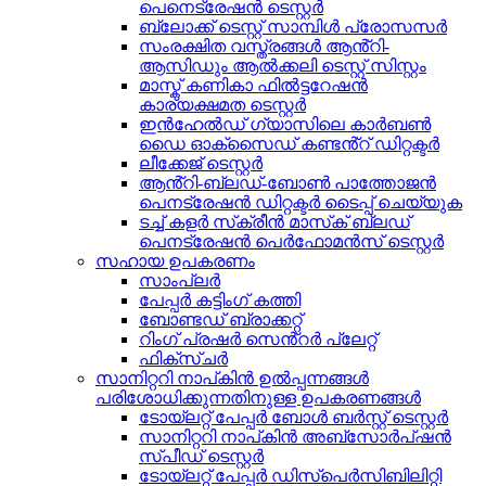
പെനെട്രേഷൻ ടെസ്റ്റർ
ബ്ലോക്ക് ടെസ്റ്റ് സാമ്പിൾ പ്രോസസർ
സംരക്ഷിത വസ്ത്രങ്ങൾ ആൻ്റി-
ആസിഡും ആൽക്കലി ടെസ്റ്റ് സിസ്റ്റം
മാസ്ക് കണികാ ഫിൽട്ടറേഷൻ
കാര്യക്ഷമത ടെസ്റ്റർ
ഇൻഹേൽഡ് ഗ്യാസിലെ കാർബൺ
ഡൈ ഓക്സൈഡ് കണ്ടൻ്റ് ഡിറ്റക്ടർ
ലീക്കേജ് ടെസ്റ്റർ
ആൻ്റി-ബ്ലഡ്-ബോൺ പാത്തോജൻ
പെനട്രേഷൻ ഡിറ്റക്ടർ ടൈപ്പ് ചെയ്യുക
ടച്ച് കളർ സ്‌ക്രീൻ മാസ്‌ക് ബ്ലഡ്
പെനട്രേഷൻ പെർഫോമൻസ് ടെസ്റ്റർ
സഹായ ഉപകരണം
സാംപ്ലർ
പേപ്പർ കട്ടിംഗ് കത്തി
ബോണ്ടഡ് ബ്രാക്കറ്റ്
റിംഗ് പ്രഷർ സെൻ്റർ പ്ലേറ്റ്
ഫിക്സ്ചർ
സാനിറ്ററി നാപ്കിൻ ഉൽപ്പന്നങ്ങൾ
പരിശോധിക്കുന്നതിനുള്ള ഉപകരണങ്ങൾ
ടോയ്‌ലറ്റ് പേപ്പർ ബോൾ ബർസ്റ്റ് ടെസ്റ്റർ
സാനിറ്ററി നാപ്കിൻ അബ്സോർപ്ഷൻ
സ്പീഡ് ടെസ്റ്റർ
ടോയ്‌ലറ്റ് പേപ്പർ ഡിസ്‌പെർസിബിലിറ്റി