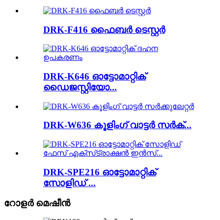
DRK-F416 ഫൈബർ ടെസ്റ്റർ
DRK-K646 ഓട്ടോമാറ്റിക്
ഡൈജസ്റ്റിയോ...
DRK-W636 കൂളിംഗ് വാട്ടർ സർക്...
DRK-SPE216 ഓട്ടോമാറ്റിക്
സോളിഡ് ...
റോളർ മെഷീൻ