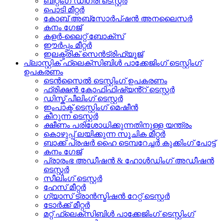
ബീറ്റിംഗ് ഡിഗ്രി ടെസ്റ്റർ
പൊടി മീറ്റർ
കോബ് അബ്സോർപ്ഷൻ അനലൈസർ
കനം ഗേജ്
കളർ-ലൈറ്റ് ബോക്സ്
ഈർപ്പം മീറ്റർ
ഇലക്ട്രിക് സെൻട്രിഫ്യൂജ്
പ്ലാസ്റ്റിക് ഫ്ലെക്സിബിൾ പാക്കേജിംഗ് ടെസ്റ്റിംഗ്
ഉപകരണം
ടെൻസൈൽ ടെസ്റ്റിംഗ് ഉപകരണം
ഫ്രിക്ഷൻ കോഫിഫിഷ്യൻ്റ് ടെസ്റ്റർ
ഡിസ്ക് പീലിംഗ് ടെസ്റ്റർ
ഇംപാക്ട് ടെസ്റ്റിംഗ് മെഷീൻ
കീറുന്ന ടെസ്റ്റർ
ക്ഷീണം പരിശോധിക്കുന്നതിനുള്ള യന്ത്രം
കൊഴുപ്പ് ലയിക്കുന്ന സൂചിക മീറ്റർ
ബാക്ക് പ്രഷർ ഹൈ ടെമ്പറേച്ചർ കുക്കിംഗ് പോട്ട്
കനം ഗേജ്
പ്രാരംഭ അഡീഷൻ & ഹോൾഡിംഗ് അഡീഷൻ
ടെസ്റ്റർ
സീലിംഗ് ടെസ്റ്റർ
ഹേസ് മീറ്റർ
ഗ്യാസ് ട്രാൻസ്മിഷൻ റേറ്റ് ടെസ്റ്റർ
ടോർക്ക് മീറ്റർ
മറ്റ് ഫ്ലെക്സിബിൾ പാക്കേജിംഗ് ടെസ്റ്റിംഗ്