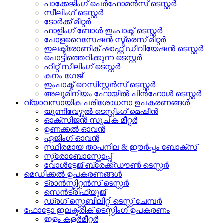
പാക്കേജിംഗ് പെർഫോമൻസ് ടെസ്റ്റർ
സീലിംഗ് ടെസ്റ്റർ
ടോർക്ക് മീറ്റർ
ഫാളിംഗ് ബോൾ ഇംപാക്ട് ടെസ്റ്റർ
പോളറൈസേഷൻ സ്ട്രെസ് മീറ്റർ
ഇലക്ട്രോണിക് ഷാഫ്റ്റ് ഡീവിയേഷൻ ടെസ്റ്റർ
പൊട്ടിത്തെറിക്കുന്ന ടെസ്റ്റർ
ഹീറ്റ് സീലിംഗ് ടെസ്റ്റർ
കനം ഗേജ്
ഇംപാക്ട് റെസിസ്റ്റൻസ് ടെസ്റ്റർ
അലുമിനിയം ഫോയിൽ പിൻഹോൾ ടെസ്റ്റർ
വ്യാവസായിക പരിശോധനാ ഉപകരണങ്ങൾ
യൂണിവേഴ്സൽ ടെസ്റ്റിംഗ് മെഷീൻ
ഓക്സിജൻ സൂചിക മീറ്റർ
ഉണക്കൽ ഓവൻ
ഏജിംഗ് ഓവൻ
സ്ഥിരമായ താപനില & ഈർപ്പം ബോക്സ്
സ്ട്രോബോസ്കോപ്പ്
വോൾട്ടേജ് ബ്രേക്ക്ഡൗൺ ടെസ്റ്റർ
മെഡിക്കൽ ഉപകരണങ്ങൾ
ട്രാൻസ്മിറ്റൻസ് ടെസ്റ്റർ
സെൻട്രിഫ്യൂജ്
ഡ്രഗ് സ്റ്റെബിലിറ്റി ടെസ്റ്റ് ചേമ്പർ
ഫോട്ടോ ഇലക്ട്രിക് ടെസ്റ്റിംഗ് ഉപകരണം
ഇളം കളർമീറ്റർ