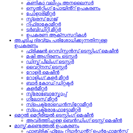
കണികാ വലിപ്പം അനലൈസർ
സ്മെൽറ്റിംഗ് പോയിൻ്റ് ഉപകരണം
പോളാരിമീറ്റർ
സ്ട്രെസ് ഗേജ്
റിഫ്രാക്റ്റോമീറ്റർ
ടർബിഡിറ്റി മീറ്റർ
ഉപകരണ ആക്സസറികൾ
അച്ചടിച്ച ദ്രവ്യം പരിശോധിക്കുന്നതിനുള്ള
ഉപകരണം
ഫ്രിക്ഷൻ റെസിസ്റ്റൻസ് ടെസ്റ്റിംഗ് മെഷീൻ
മഷി ആഗിരണം ടെസ്റ്റർ
ഡിസ്ക് പീലിംഗ് ടെസ്റ്റർ
വൈറ്റ്നസ് ടെസ്റ്റർ
റോളർ മെഷീൻ
റോളിംഗ് കളർ മീറ്റർ
ബാർ കോഡ് ഡിറ്റക്ടർ
കളർമീറ്റർ
സ്ട്രോബോസ്കോപ്പ്
ഗ്ലോസ് മീറ്റർ
സ്പെക്ട്രോഡെൻസിറ്റോമീറ്റർ
സ്പെക്ട്രോഫോട്ടോമീറ്റർ
മെറ്റൽ മെറ്റീരിയൽ ടെസ്റ്റിംഗ് മെഷീൻ
ആവർത്തിച്ചുള്ള ബെൻഡിംഗ് ടെസ്റ്റ് മെഷീൻ
മാസ്ക് കണ്ടെത്തൽ ഉപകരണം
ഫാബ്രിക് ഫ്ലേം റിട്ടാർഡൻ്റ് പെർഫോമൻസ്