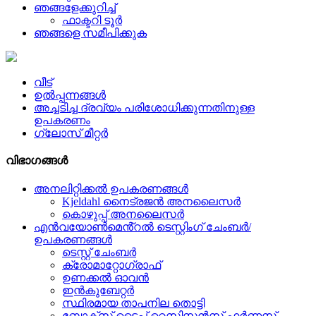
ഞങ്ങളേക്കുറിച്ച്
ഫാക്ടറി ടൂർ
ഞങ്ങളെ സമീപിക്കുക
വീട്
ഉൽപ്പന്നങ്ങൾ
അച്ചടിച്ച ദ്രവ്യം പരിശോധിക്കുന്നതിനുള്ള
ഉപകരണം
ഗ്ലോസ് മീറ്റർ
വിഭാഗങ്ങൾ
അനലിറ്റിക്കൽ ഉപകരണങ്ങൾ
Kjeldahl നൈട്രജൻ അനലൈസർ
കൊഴുപ്പ് അനലൈസർ
എൻവയോൺമെൻ്റൽ ടെസ്റ്റിംഗ് ചേംബർ/
ഉപകരണങ്ങൾ
ടെസ്റ്റ് ചേംബർ
ക്രോമാറ്റോഗ്രാഫ്
ഉണക്കൽ ഓവൻ
ഇൻകുബേറ്റർ
സ്ഥിരമായ താപനില തൊട്ടി
ബോക്സ് ടൈപ്പ് റെസിസ്റ്റൻസ് ഫർണസ്