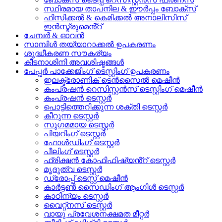
സ്ഥിരമായ താപനില & ഈർപ്പം ബോക്സ്
ഫിസിക്കൽ & കെമിക്കൽ അനാലിസിസ്
ഇൻസ്ട്രുമെൻ്റ്
ചേമ്പർ & ഓവൻ
സാമ്പിൾ തയ്യാറാക്കൽ ഉപകരണം
ശുദ്ധീകരണ സൗകര്യം
കീടനാശിനി അവശിഷ്ടങ്ങൾ
പേപ്പർ പാക്കേജിംഗ് ടെസ്റ്റിംഗ് ഉപകരണം
ഇലക്ട്രോണിക് ടെൻസൈൽ മെഷീൻ
കംപ്രഷൻ റെസിസ്റ്റൻസ് ടെസ്റ്റിംഗ് മെഷീൻ
കംപ്രഷൻ ടെസ്റ്റർ
പൊട്ടിത്തെറിക്കുന്ന ശക്തി ടെസ്റ്റർ
കീറുന്ന ടെസ്റ്റർ
സുഗമമായ ടെസ്റ്റർ
പിയറിംഗ് ടെസ്റ്റർ
ഫോൾഡിംഗ് ടെസ്റ്റർ
പീലിംഗ് ടെസ്റ്റർ
ഫ്രിക്ഷൻ കോഫിഫിഷ്യൻ്റ് ടെസ്റ്റർ
മൃദുത്വ ടെസ്റ്റർ
ഡ്രോപ്പ് ടെസ്റ്റ് മെഷീൻ
കാർട്ടൺ സൈഡിംഗ് ആംഗിൾ ടെസ്റ്റർ
കാഠിന്യം ടെസ്റ്റർ
വൈറ്റ്നസ് ടെസ്റ്റർ
വായു പ്രവേശനക്ഷമത മീറ്റർ