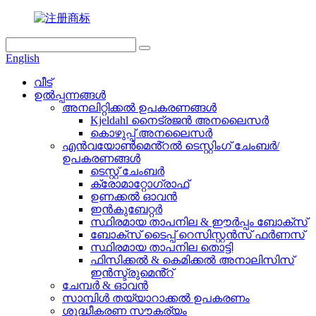
English
വീട്
ഉൽപ്പന്നങ്ങൾ
അനലിറ്റിക്കൽ ഉപകരണങ്ങൾ
Kjeldahl നൈട്രജൻ അനലൈസർ
കൊഴുപ്പ് അനലൈസർ
എൻവയോൺമെൻ്റൽ ടെസ്റ്റിംഗ് ചേംബർ/
ഉപകരണങ്ങൾ
ടെസ്റ്റ് ചേംബർ
ക്രോമാറ്റോഗ്രാഫ്
ഉണക്കൽ ഓവൻ
ഇൻകുബേറ്റർ
സ്ഥിരമായ താപനില & ഈർപ്പം ബോക്സ്
ബോക്സ് ടൈപ്പ് റെസിസ്റ്റൻസ് ഫർണസ്
സ്ഥിരമായ താപനില തൊട്ടി
ഫിസിക്കൽ & കെമിക്കൽ അനാലിസിസ്
ഇൻസ്ട്രുമെൻ്റ്
ചേമ്പർ & ഓവൻ
സാമ്പിൾ തയ്യാറാക്കൽ ഉപകരണം
ശുദ്ധീകരണ സൗകര്യം