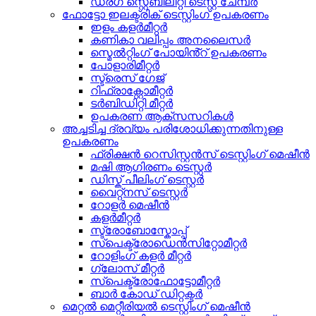
ഡ്രഗ് സ്റ്റെബിലിറ്റി ടെസ്റ്റ് ചേമ്പർ
ഫോട്ടോ ഇലക്ട്രിക് ടെസ്റ്റിംഗ് ഉപകരണം
ഇളം കളർമീറ്റർ
കണികാ വലിപ്പം അനലൈസർ
സ്മെൽറ്റിംഗ് പോയിൻ്റ് ഉപകരണം
പോളാരിമീറ്റർ
സ്ട്രെസ് ഗേജ്
റിഫ്രാക്റ്റോമീറ്റർ
ടർബിഡിറ്റി മീറ്റർ
ഉപകരണ ആക്സസറികൾ
അച്ചടിച്ച ദ്രവ്യം പരിശോധിക്കുന്നതിനുള്ള
ഉപകരണം
ഫ്രിക്ഷൻ റെസിസ്റ്റൻസ് ടെസ്റ്റിംഗ് മെഷീൻ
മഷി ആഗിരണം ടെസ്റ്റർ
ഡിസ്ക് പീലിംഗ് ടെസ്റ്റർ
വൈറ്റ്നസ് ടെസ്റ്റർ
റോളർ മെഷീൻ
കളർമീറ്റർ
സ്ട്രോബോസ്കോപ്പ്
സ്പെക്ട്രോഡെൻസിറ്റോമീറ്റർ
റോളിംഗ് കളർ മീറ്റർ
ഗ്ലോസ് മീറ്റർ
സ്പെക്ട്രോഫോട്ടോമീറ്റർ
ബാർ കോഡ് ഡിറ്റക്ടർ
മെറ്റൽ മെറ്റീരിയൽ ടെസ്റ്റിംഗ് മെഷീൻ