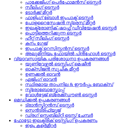
പാക്കേജിംഗ് പെർഫോമൻസ് ടെസ്റ്റർ
സീലിംഗ് ടെസ്റ്റർ
ടോർക്ക് മീറ്റർ
ഫാളിംഗ് ബോൾ ഇംപാക്ട് ടെസ്റ്റർ
പോളറൈസേഷൻ സ്ട്രെസ് മീറ്റർ
ഇലക്ട്രോണിക് ഷാഫ്റ്റ് ഡീവിയേഷൻ ടെസ്റ്റർ
പൊട്ടിത്തെറിക്കുന്ന ടെസ്റ്റർ
ഹീറ്റ് സീലിംഗ് ടെസ്റ്റർ
കനം ഗേജ്
ഇംപാക്ട് റെസിസ്റ്റൻസ് ടെസ്റ്റർ
അലുമിനിയം ഫോയിൽ പിൻഹോൾ ടെസ്റ്റർ
വ്യാവസായിക പരിശോധനാ ഉപകരണങ്ങൾ
യൂണിവേഴ്സൽ ടെസ്റ്റിംഗ് മെഷീൻ
ഓക്സിജൻ സൂചിക മീറ്റർ
ഉണക്കൽ ഓവൻ
ഏജിംഗ് ഓവൻ
സ്ഥിരമായ താപനില & ഈർപ്പം ബോക്സ്
സ്ട്രോബോസ്കോപ്പ്
വോൾട്ടേജ് ബ്രേക്ക്ഡൗൺ ടെസ്റ്റർ
മെഡിക്കൽ ഉപകരണങ്ങൾ
ട്രാൻസ്മിറ്റൻസ് ടെസ്റ്റർ
സെൻട്രിഫ്യൂജ്
ഡ്രഗ് സ്റ്റെബിലിറ്റി ടെസ്റ്റ് ചേമ്പർ
ഫോട്ടോ ഇലക്ട്രിക് ടെസ്റ്റിംഗ് ഉപകരണം
ഇളം കളർമീറ്റർ