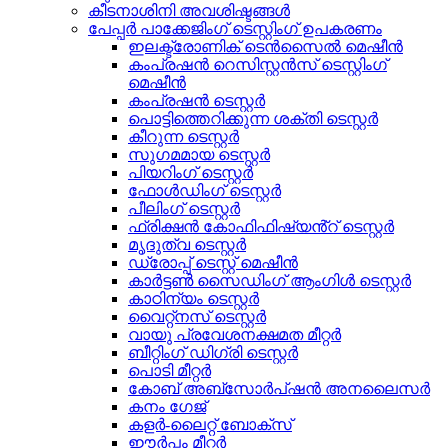
കീടനാശിനി അവശിഷ്ടങ്ങൾ
പേപ്പർ പാക്കേജിംഗ് ടെസ്റ്റിംഗ് ഉപകരണം
ഇലക്ട്രോണിക് ടെൻസൈൽ മെഷീൻ
കംപ്രഷൻ റെസിസ്റ്റൻസ് ടെസ്റ്റിംഗ്
മെഷീൻ
കംപ്രഷൻ ടെസ്റ്റർ
പൊട്ടിത്തെറിക്കുന്ന ശക്തി ടെസ്റ്റർ
കീറുന്ന ടെസ്റ്റർ
സുഗമമായ ടെസ്റ്റർ
പിയറിംഗ് ടെസ്റ്റർ
ഫോൾഡിംഗ് ടെസ്റ്റർ
പീലിംഗ് ടെസ്റ്റർ
ഫ്രിക്ഷൻ കോഫിഫിഷ്യൻ്റ് ടെസ്റ്റർ
മൃദുത്വ ടെസ്റ്റർ
ഡ്രോപ്പ് ടെസ്റ്റ് മെഷീൻ
കാർട്ടൺ സൈഡിംഗ് ആംഗിൾ ടെസ്റ്റർ
കാഠിന്യം ടെസ്റ്റർ
വൈറ്റ്നസ് ടെസ്റ്റർ
വായു പ്രവേശനക്ഷമത മീറ്റർ
ബീറ്റിംഗ് ഡിഗ്രി ടെസ്റ്റർ
പൊടി മീറ്റർ
കോബ് അബ്സോർപ്ഷൻ അനലൈസർ
കനം ഗേജ്
കളർ-ലൈറ്റ് ബോക്സ്
ഈർപ്പം മീറ്റർ