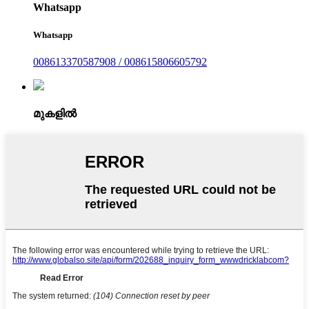
Whatsapp
Whatsapp
008613370587908 / 008615806605792
മുകളിൽ