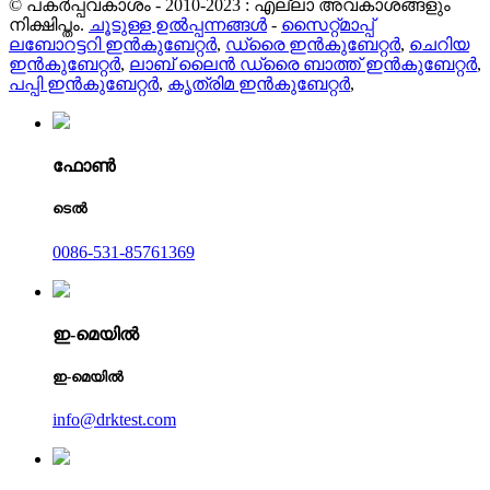
© പകർപ്പവകാശം - 2010-2023 : എല്ലാ അവകാശങ്ങളും
നിക്ഷിപ്തം.
ചൂടുള്ള ഉൽപ്പന്നങ്ങൾ
-
സൈറ്റ്മാപ്പ്
ലബോറട്ടറി ഇൻകുബേറ്റർ
,
ഡ്രൈ ഇൻകുബേറ്റർ
,
ചെറിയ
ഇൻകുബേറ്റർ
,
ലാബ് ലൈൻ ഡ്രൈ ബാത്ത് ഇൻകുബേറ്റർ
,
പപ്പി ഇൻകുബേറ്റർ
,
കൃത്രിമ ഇൻകുബേറ്റർ
,
ഫോൺ
ടെൽ
0086-531-85761369
ഇ-മെയിൽ
ഇ-മെയിൽ
info@drktest.com