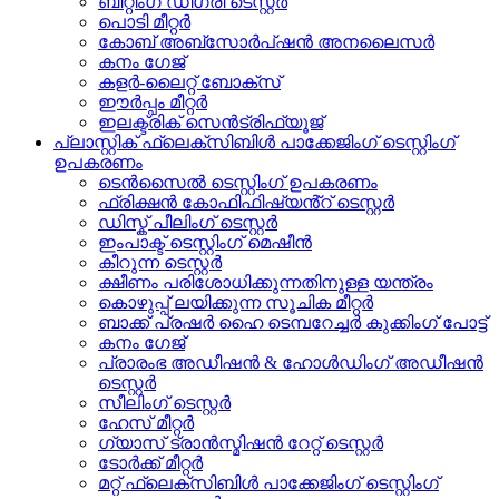
ബീറ്റിംഗ് ഡിഗ്രി ടെസ്റ്റർ
പൊടി മീറ്റർ
കോബ് അബ്സോർപ്ഷൻ അനലൈസർ
കനം ഗേജ്
കളർ-ലൈറ്റ് ബോക്സ്
ഈർപ്പം മീറ്റർ
ഇലക്ട്രിക് സെൻട്രിഫ്യൂജ്
പ്ലാസ്റ്റിക് ഫ്ലെക്സിബിൾ പാക്കേജിംഗ് ടെസ്റ്റിംഗ്
ഉപകരണം
ടെൻസൈൽ ടെസ്റ്റിംഗ് ഉപകരണം
ഫ്രിക്ഷൻ കോഫിഫിഷ്യൻ്റ് ടെസ്റ്റർ
ഡിസ്ക് പീലിംഗ് ടെസ്റ്റർ
ഇംപാക്ട് ടെസ്റ്റിംഗ് മെഷീൻ
കീറുന്ന ടെസ്റ്റർ
ക്ഷീണം പരിശോധിക്കുന്നതിനുള്ള യന്ത്രം
കൊഴുപ്പ് ലയിക്കുന്ന സൂചിക മീറ്റർ
ബാക്ക് പ്രഷർ ഹൈ ടെമ്പറേച്ചർ കുക്കിംഗ് പോട്ട്
കനം ഗേജ്
പ്രാരംഭ അഡീഷൻ & ഹോൾഡിംഗ് അഡീഷൻ
ടെസ്റ്റർ
സീലിംഗ് ടെസ്റ്റർ
ഹേസ് മീറ്റർ
ഗ്യാസ് ട്രാൻസ്മിഷൻ റേറ്റ് ടെസ്റ്റർ
ടോർക്ക് മീറ്റർ
മറ്റ് ഫ്ലെക്സിബിൾ പാക്കേജിംഗ് ടെസ്റ്റിംഗ്