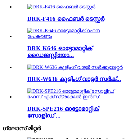
DRK-F416 ഫൈബർ ടെസ്റ്റർ
DRK-K646 ഓട്ടോമാറ്റിക്
ഡൈജസ്റ്റിയോ...
DRK-W636 കൂളിംഗ് വാട്ടർ സർക്...
DRK-SPE216 ഓട്ടോമാറ്റിക്
സോളിഡ് ...
ഗ്ലോസ് മീറ്റർ