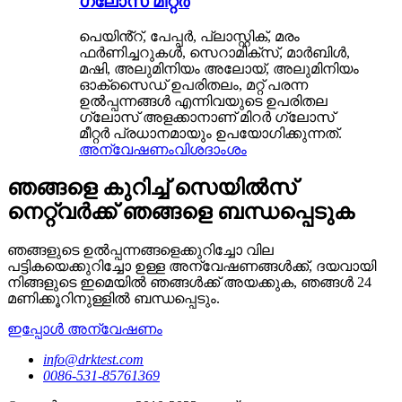
ഗ്ലോസ് മീറ്റർ
പെയിൻ്റ്, പേപ്പർ, പ്ലാസ്റ്റിക്, മരം
ഫർണിച്ചറുകൾ, സെറാമിക്സ്, മാർബിൾ,
മഷി, അലുമിനിയം അലോയ്, അലുമിനിയം
ഓക്സൈഡ് ഉപരിതലം, മറ്റ് പരന്ന
ഉൽപ്പന്നങ്ങൾ എന്നിവയുടെ ഉപരിതല
ഗ്ലോസ് അളക്കാനാണ് മിറർ ഗ്ലോസ്
മീറ്റർ പ്രധാനമായും ഉപയോഗിക്കുന്നത്.
അന്വേഷണം
വിശദാംശം
ഞങ്ങളെ കുറിച്ച് സെയിൽസ്
നെറ്റ്‌വർക്ക് ഞങ്ങളെ ബന്ധപ്പെടുക
ഞങ്ങളുടെ ഉൽപ്പന്നങ്ങളെക്കുറിച്ചോ വില
പട്ടികയെക്കുറിച്ചോ ഉള്ള അന്വേഷണങ്ങൾക്ക്, ദയവായി
നിങ്ങളുടെ ഇമെയിൽ ഞങ്ങൾക്ക് അയക്കുക, ഞങ്ങൾ 24
മണിക്കൂറിനുള്ളിൽ ബന്ധപ്പെടും.
ഇപ്പോൾ അന്വേഷണം
info@drktest.com
0086-531-85761369