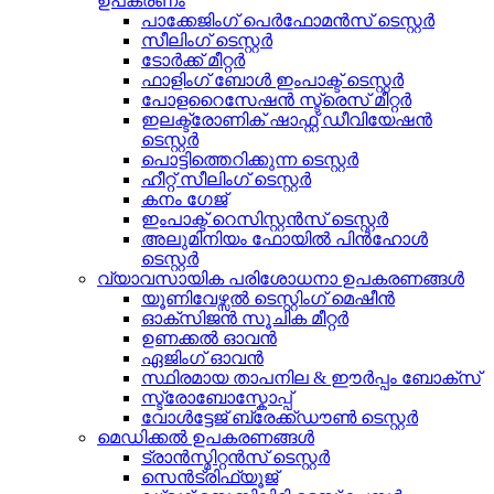
ഉപകരണം
പാക്കേജിംഗ് പെർഫോമൻസ് ടെസ്റ്റർ
സീലിംഗ് ടെസ്റ്റർ
ടോർക്ക് മീറ്റർ
ഫാളിംഗ് ബോൾ ഇംപാക്ട് ടെസ്റ്റർ
പോളറൈസേഷൻ സ്ട്രെസ് മീറ്റർ
ഇലക്ട്രോണിക് ഷാഫ്റ്റ് ഡീവിയേഷൻ
ടെസ്റ്റർ
പൊട്ടിത്തെറിക്കുന്ന ടെസ്റ്റർ
ഹീറ്റ് സീലിംഗ് ടെസ്റ്റർ
കനം ഗേജ്
ഇംപാക്ട് റെസിസ്റ്റൻസ് ടെസ്റ്റർ
അലുമിനിയം ഫോയിൽ പിൻഹോൾ
ടെസ്റ്റർ
വ്യാവസായിക പരിശോധനാ ഉപകരണങ്ങൾ
യൂണിവേഴ്സൽ ടെസ്റ്റിംഗ് മെഷീൻ
ഓക്സിജൻ സൂചിക മീറ്റർ
ഉണക്കൽ ഓവൻ
ഏജിംഗ് ഓവൻ
സ്ഥിരമായ താപനില & ഈർപ്പം ബോക്സ്
സ്ട്രോബോസ്കോപ്പ്
വോൾട്ടേജ് ബ്രേക്ക്ഡൗൺ ടെസ്റ്റർ
മെഡിക്കൽ ഉപകരണങ്ങൾ
ട്രാൻസ്മിറ്റൻസ് ടെസ്റ്റർ
സെൻട്രിഫ്യൂജ്