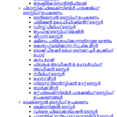
ഇലക്ട്രിക് സെൻട്രിഫ്യൂജ്
പ്ലാസ്റ്റിക് ഫ്ലെക്സിബിൾ പാക്കേജിംഗ്
ടെസ്റ്റിംഗ് ഉപകരണം
ടെൻസൈൽ ടെസ്റ്റിംഗ് ഉപകരണം
ഫ്രിക്ഷൻ കോഫിഫിഷ്യൻ്റ് ടെസ്റ്റർ
ഡിസ്ക് പീലിംഗ് ടെസ്റ്റർ
ഇംപാക്ട് ടെസ്റ്റിംഗ് മെഷീൻ
കീറുന്ന ടെസ്റ്റർ
ക്ഷീണം പരിശോധിക്കുന്നതിനുള്ള യന്ത്രം
കൊഴുപ്പ് ലയിക്കുന്ന സൂചിക മീറ്റർ
ബാക്ക് പ്രഷർ ഹൈ ടെമ്പറേച്ചർ കുക്കിംഗ്
പോട്ട്
കനം ഗേജ്
പ്രാരംഭ അഡീഷൻ & ഹോൾഡിംഗ്
അഡീഷൻ ടെസ്റ്റർ
സീലിംഗ് ടെസ്റ്റർ
ഹേസ് മീറ്റർ
ഗ്യാസ് ട്രാൻസ്മിഷൻ റേറ്റ് ടെസ്റ്റർ
ടോർക്ക് മീറ്റർ
മറ്റ് ഫ്ലെക്സിബിൾ പാക്കേജിംഗ് ടെസ്റ്റിംഗ്
ഉപകരണങ്ങൾ
ടെക്സ്റ്റൈൽ ടെസ്റ്റിംഗ് ഉപകരണം
മെക്കാനിക്കൽ ടെസ്റ്റർ
ഡ്രൈ ഫ്ലോക്കുലേഷൻ ടെസ്റ്റർ
ഫാബ്രിക് സർഫേസ് വെറ്റബിലിറ്റി ടെസ്റ്റർ