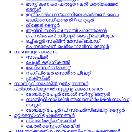
മാസ്ക് കണികാ ഫിൽട്ടറേഷൻ കാര്യക്ഷമത
ടെസ്റ്റർ
ഇൻഹേൽഡ് ഗ്യാസിലെ കാർബൺ ഡൈ
ഓക്സൈഡ് കണ്ടൻ്റ് ഡിറ്റക്ടർ
ലീക്കേജ് ടെസ്റ്റർ
ആൻ്റി-ബ്ലഡ്-ബോൺ പാത്തോജൻ
പെനട്രേഷൻ ഡിറ്റക്ടർ ടൈപ്പ് ചെയ്യുക
ടച്ച് കളർ സ്‌ക്രീൻ മാസ്‌ക് ബ്ലഡ്
പെനട്രേഷൻ പെർഫോമൻസ് ടെസ്റ്റർ
സഹായ ഉപകരണം
സാംപ്ലർ
പേപ്പർ കട്ടിംഗ് കത്തി
ബോണ്ടഡ് ബ്രാക്കറ്റ്
റിംഗ് പ്രഷർ സെൻ്റർ പ്ലേറ്റ്
ഫിക്സ്ചർ
സാനിറ്ററി നാപ്കിൻ ഉൽപ്പന്നങ്ങൾ
പരിശോധിക്കുന്നതിനുള്ള ഉപകരണങ്ങൾ
ടോയ്‌ലറ്റ് പേപ്പർ ബോൾ ബർസ്റ്റ് ടെസ്റ്റർ
സാനിറ്ററി നാപ്കിൻ അബ്സോർപ്ഷൻ സ്പീഡ്
ടെസ്റ്റർ
ടോയ്‌ലറ്റ് പേപ്പർ ഡിസ്‌പെർസിബിലിറ്റി ടെസ്റ്റർ
മറ്റ് ടെസ്റ്റിംഗ് ഉപകരണങ്ങൾ
വൈബ്രേറ്റിംഗ് ടേബിൾ
ലെതർ ടെസ്റ്റിംഗ് മെഷീൻ
IDM ഇറക്കുമതി ചെയ്ത ടെസ്റ്റിംഗ് ഉപകരണങ്ങൾ