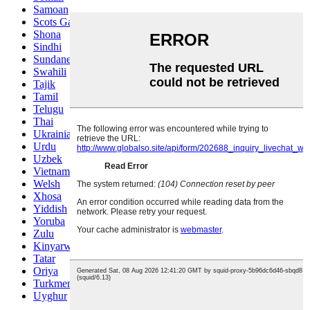
Samoan
Scots Gaelic
Shona
Sindhi
Sundanese
Swahili
Tajik
Tamil
Telugu
Thai
Ukrainian
Urdu
Uzbek
Vietnamese
Welsh
Xhosa
Yiddish
Yoruba
Zulu
Kinyarwanda
Tatar
Oriya
Turkmen
Uyghur