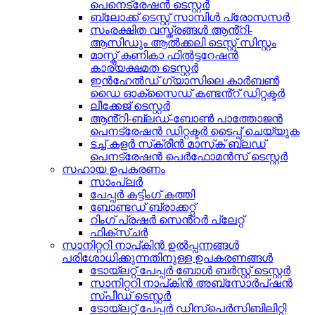
പെനെട്രേഷൻ ടെസ്റ്റർ
ബ്ലോക്ക് ടെസ്റ്റ് സാമ്പിൾ പ്രോസസർ
സംരക്ഷിത വസ്ത്രങ്ങൾ ആൻ്റി-
ആസിഡും ആൽക്കലി ടെസ്റ്റ് സിസ്റ്റം
മാസ്ക് കണികാ ഫിൽട്ടറേഷൻ
കാര്യക്ഷമത ടെസ്റ്റർ
ഇൻഹേൽഡ് ഗ്യാസിലെ കാർബൺ
ഡൈ ഓക്സൈഡ് കണ്ടൻ്റ് ഡിറ്റക്ടർ
ലീക്കേജ് ടെസ്റ്റർ
ആൻ്റി-ബ്ലഡ്-ബോൺ പാത്തോജൻ
പെനട്രേഷൻ ഡിറ്റക്ടർ ടൈപ്പ് ചെയ്യുക
ടച്ച് കളർ സ്‌ക്രീൻ മാസ്‌ക് ബ്ലഡ്
പെനട്രേഷൻ പെർഫോമൻസ് ടെസ്റ്റർ
സഹായ ഉപകരണം
സാംപ്ലർ
പേപ്പർ കട്ടിംഗ് കത്തി
ബോണ്ടഡ് ബ്രാക്കറ്റ്
റിംഗ് പ്രഷർ സെൻ്റർ പ്ലേറ്റ്
ഫിക്സ്ചർ
സാനിറ്ററി നാപ്കിൻ ഉൽപ്പന്നങ്ങൾ
പരിശോധിക്കുന്നതിനുള്ള ഉപകരണങ്ങൾ
ടോയ്‌ലറ്റ് പേപ്പർ ബോൾ ബർസ്റ്റ് ടെസ്റ്റർ
സാനിറ്ററി നാപ്കിൻ അബ്സോർപ്ഷൻ
സ്പീഡ് ടെസ്റ്റർ
ടോയ്‌ലറ്റ് പേപ്പർ ഡിസ്‌പെർസിബിലിറ്റി