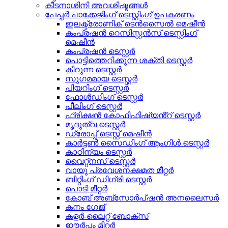
കീടനാശിനി അവശിഷ്ടങ്ങൾ
പേപ്പർ പാക്കേജിംഗ് ടെസ്റ്റിംഗ് ഉപകരണം
ഇലക്ട്രോണിക് ടെൻസൈൽ മെഷീൻ
കംപ്രഷൻ റെസിസ്റ്റൻസ് ടെസ്റ്റിംഗ്
മെഷീൻ
കംപ്രഷൻ ടെസ്റ്റർ
പൊട്ടിത്തെറിക്കുന്ന ശക്തി ടെസ്റ്റർ
കീറുന്ന ടെസ്റ്റർ
സുഗമമായ ടെസ്റ്റർ
പിയറിംഗ് ടെസ്റ്റർ
ഫോൾഡിംഗ് ടെസ്റ്റർ
പീലിംഗ് ടെസ്റ്റർ
ഫ്രിക്ഷൻ കോഫിഫിഷ്യൻ്റ് ടെസ്റ്റർ
മൃദുത്വ ടെസ്റ്റർ
ഡ്രോപ്പ് ടെസ്റ്റ് മെഷീൻ
കാർട്ടൺ സൈഡിംഗ് ആംഗിൾ ടെസ്റ്റർ
കാഠിന്യം ടെസ്റ്റർ
വൈറ്റ്നസ് ടെസ്റ്റർ
വായു പ്രവേശനക്ഷമത മീറ്റർ
ബീറ്റിംഗ് ഡിഗ്രി ടെസ്റ്റർ
പൊടി മീറ്റർ
കോബ് അബ്സോർപ്ഷൻ അനലൈസർ
കനം ഗേജ്
കളർ-ലൈറ്റ് ബോക്സ്
ഈർപ്പം മീറ്റർ