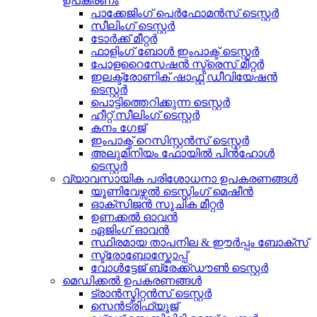
ഉപകരണം
പാക്കേജിംഗ് പെർഫോമൻസ് ടെസ്റ്റർ
സീലിംഗ് ടെസ്റ്റർ
ടോർക്ക് മീറ്റർ
ഫാളിംഗ് ബോൾ ഇംപാക്ട് ടെസ്റ്റർ
പോളറൈസേഷൻ സ്ട്രെസ് മീറ്റർ
ഇലക്ട്രോണിക് ഷാഫ്റ്റ് ഡീവിയേഷൻ
ടെസ്റ്റർ
പൊട്ടിത്തെറിക്കുന്ന ടെസ്റ്റർ
ഹീറ്റ് സീലിംഗ് ടെസ്റ്റർ
കനം ഗേജ്
ഇംപാക്ട് റെസിസ്റ്റൻസ് ടെസ്റ്റർ
അലുമിനിയം ഫോയിൽ പിൻഹോൾ
ടെസ്റ്റർ
വ്യാവസായിക പരിശോധനാ ഉപകരണങ്ങൾ
യൂണിവേഴ്സൽ ടെസ്റ്റിംഗ് മെഷീൻ
ഓക്സിജൻ സൂചിക മീറ്റർ
ഉണക്കൽ ഓവൻ
ഏജിംഗ് ഓവൻ
സ്ഥിരമായ താപനില & ഈർപ്പം ബോക്സ്
സ്ട്രോബോസ്കോപ്പ്
വോൾട്ടേജ് ബ്രേക്ക്ഡൗൺ ടെസ്റ്റർ
മെഡിക്കൽ ഉപകരണങ്ങൾ
ട്രാൻസ്മിറ്റൻസ് ടെസ്റ്റർ
സെൻട്രിഫ്യൂജ്