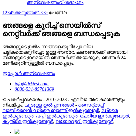
അന്വേഷണം
വിശദാംശം
1
2
3
4
5
അടുത്തത് >
>>
പേജ് 1/5
ഞങ്ങളെ കുറിച്ച് സെയിൽസ്
നെറ്റ്‌വർക്ക് ഞങ്ങളെ ബന്ധപ്പെടുക
ഞങ്ങളുടെ ഉൽപ്പന്നങ്ങളെക്കുറിച്ചോ വില
പട്ടികയെക്കുറിച്ചോ ഉള്ള അന്വേഷണങ്ങൾക്ക്, ദയവായി
നിങ്ങളുടെ ഇമെയിൽ ഞങ്ങൾക്ക് അയക്കുക, ഞങ്ങൾ 24
മണിക്കൂറിനുള്ളിൽ ബന്ധപ്പെടും.
ഇപ്പോൾ അന്വേഷണം
info@drktest.com
0086-531-85761369
© പകർപ്പവകാശം - 2010-2023 : എല്ലാ അവകാശങ്ങളും
നിക്ഷിപ്തം.
ചൂടുള്ള ഉൽപ്പന്നങ്ങൾ
-
സൈറ്റ്മാപ്പ്
ലാബ് ലൈൻ ഡ്രൈ ബാത്ത് ഇൻകുബേറ്റർ
,
ഡ്രൈ
ഇൻകുബേറ്റർ
,
പപ്പി ഇൻകുബേറ്റർ
,
ചെറിയ ഇൻകുബേറ്റർ
,
കൃത്രിമ ഇൻകുബേറ്റർ
,
ലബോറട്ടറി ഇൻകുബേറ്റർ
,