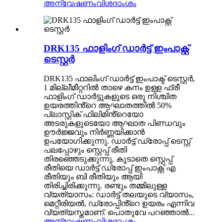
അന്വേഷണം
വിശദാംശം
DRK135 ഫാളിംഗ് ഡാർട്ട് ഇംപാക്റ്റ്
ടെസ്റ്റർ
DRK135 ഫാലിംഗ് ഡാർട്ട് ഇംപാക്ട് ടെസ്റ്റർ,
1 മില്ലീമീറ്ററിൽ താഴെ കനം ഉള്ള ഫ്രീ
ഫാളിംഗ് ഡാർട്ടുകളുടെ ഒരു നിശ്ചിത
ഉയരത്തിൻ്റെ ആഘാതത്തിൽ 50%
പ്ലാസ്റ്റിക് ഫിലിമിൻ്റെയോ
അടരുകളുടെയോ ആഘാത പിണ്ഡവും
ഊർജ്ജവും നിർണ്ണയിക്കാൻ
ഉപയോഗിക്കുന്നു. ഡാർട്ട് ഡ്രോപ്പ് ടെസ്റ്റ്
പലപ്പോഴും സ്റ്റെപ്പ് രീതി
തിരഞ്ഞെടുക്കുന്നു, കൂടാതെ സ്റ്റെപ്പ്
രീതിയെ ഡാർട്ട് ഡ്രോപ്പ് ഇംപാക്റ്റ് എ
രീതിയും ബി രീതിയും ആയി
തിരിച്ചിരിക്കുന്നു. രണ്ടും തമ്മിലുള്ള
വ്യത്യാസം: ഡാർട്ട് തലയുടെ വ്യാസം,
മെറ്റീരിയൽ, ഡ്രോപ്പിൻ്റെ ഉയരം എന്നിവ
വ്യത്യസ്തമാണ്. പൊതുവേ പറഞ്ഞാൽ...
അന്വേഷണം
വിശദാംശം