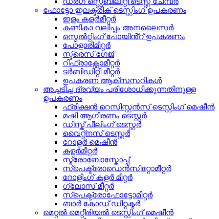
ഡ്രഗ് സ്റ്റെബിലിറ്റി ടെസ്റ്റ് ചേമ്പർ
ഫോട്ടോ ഇലക്ട്രിക് ടെസ്റ്റിംഗ് ഉപകരണം
ഇളം കളർമീറ്റർ
കണികാ വലിപ്പം അനലൈസർ
സ്മെൽറ്റിംഗ് പോയിൻ്റ് ഉപകരണം
പോളാരിമീറ്റർ
സ്ട്രെസ് ഗേജ്
റിഫ്രാക്റ്റോമീറ്റർ
ടർബിഡിറ്റി മീറ്റർ
ഉപകരണ ആക്സസറികൾ
അച്ചടിച്ച ദ്രവ്യം പരിശോധിക്കുന്നതിനുള്ള
ഉപകരണം
ഫ്രിക്ഷൻ റെസിസ്റ്റൻസ് ടെസ്റ്റിംഗ് മെഷീൻ
മഷി ആഗിരണം ടെസ്റ്റർ
ഡിസ്ക് പീലിംഗ് ടെസ്റ്റർ
വൈറ്റ്നസ് ടെസ്റ്റർ
റോളർ മെഷീൻ
കളർമീറ്റർ
സ്ട്രോബോസ്കോപ്പ്
സ്പെക്ട്രോഡെൻസിറ്റോമീറ്റർ
റോളിംഗ് കളർ മീറ്റർ
ഗ്ലോസ് മീറ്റർ
സ്പെക്ട്രോഫോട്ടോമീറ്റർ
ബാർ കോഡ് ഡിറ്റക്ടർ
മെറ്റൽ മെറ്റീരിയൽ ടെസ്റ്റിംഗ് മെഷീൻ