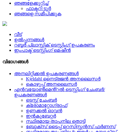
ഞങ്ങളേക്കുറിച്ച്
ഫാക്ടറി ടൂർ
ഞങ്ങളെ സമീപിക്കുക
വീട്
ഉൽപ്പന്നങ്ങൾ
റബ്ബർ പ്ലാസ്റ്റിക് ടെസ്റ്റിംഗ് ഉപകരണം
ഇംപാക്ട് ടെസ്റ്റിംഗ് മെഷീൻ
വിഭാഗങ്ങൾ
അനലിറ്റിക്കൽ ഉപകരണങ്ങൾ
Kjeldahl നൈട്രജൻ അനലൈസർ
കൊഴുപ്പ് അനലൈസർ
എൻവയോൺമെൻ്റൽ ടെസ്റ്റിംഗ് ചേംബർ/
ഉപകരണങ്ങൾ
ടെസ്റ്റ് ചേംബർ
ക്രോമാറ്റോഗ്രാഫ്
ഉണക്കൽ ഓവൻ
ഇൻകുബേറ്റർ
സ്ഥിരമായ താപനില തൊട്ടി
ബോക്സ് ടൈപ്പ് റെസിസ്റ്റൻസ് ഫർണസ്
സ്ഥിരമായ താപനില & ഈർപ്പം ബോക്സ്