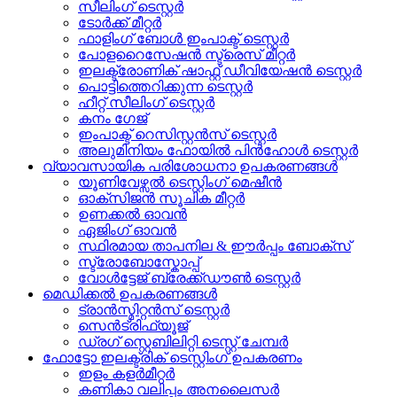
സീലിംഗ് ടെസ്റ്റർ
ടോർക്ക് മീറ്റർ
ഫാളിംഗ് ബോൾ ഇംപാക്ട് ടെസ്റ്റർ
പോളറൈസേഷൻ സ്ട്രെസ് മീറ്റർ
ഇലക്ട്രോണിക് ഷാഫ്റ്റ് ഡീവിയേഷൻ ടെസ്റ്റർ
പൊട്ടിത്തെറിക്കുന്ന ടെസ്റ്റർ
ഹീറ്റ് സീലിംഗ് ടെസ്റ്റർ
കനം ഗേജ്
ഇംപാക്ട് റെസിസ്റ്റൻസ് ടെസ്റ്റർ
അലുമിനിയം ഫോയിൽ പിൻഹോൾ ടെസ്റ്റർ
വ്യാവസായിക പരിശോധനാ ഉപകരണങ്ങൾ
യൂണിവേഴ്സൽ ടെസ്റ്റിംഗ് മെഷീൻ
ഓക്സിജൻ സൂചിക മീറ്റർ
ഉണക്കൽ ഓവൻ
ഏജിംഗ് ഓവൻ
സ്ഥിരമായ താപനില & ഈർപ്പം ബോക്സ്
സ്ട്രോബോസ്കോപ്പ്
വോൾട്ടേജ് ബ്രേക്ക്ഡൗൺ ടെസ്റ്റർ
മെഡിക്കൽ ഉപകരണങ്ങൾ
ട്രാൻസ്മിറ്റൻസ് ടെസ്റ്റർ
സെൻട്രിഫ്യൂജ്
ഡ്രഗ് സ്റ്റെബിലിറ്റി ടെസ്റ്റ് ചേമ്പർ
ഫോട്ടോ ഇലക്ട്രിക് ടെസ്റ്റിംഗ് ഉപകരണം
ഇളം കളർമീറ്റർ
കണികാ വലിപ്പം അനലൈസർ