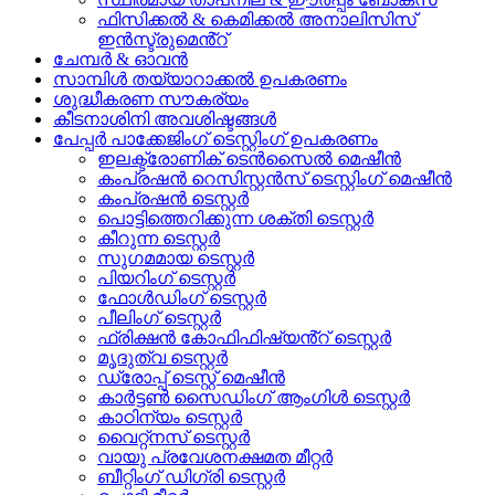
ഫിസിക്കൽ & കെമിക്കൽ അനാലിസിസ്
ഇൻസ്ട്രുമെൻ്റ്
ചേമ്പർ & ഓവൻ
സാമ്പിൾ തയ്യാറാക്കൽ ഉപകരണം
ശുദ്ധീകരണ സൗകര്യം
കീടനാശിനി അവശിഷ്ടങ്ങൾ
പേപ്പർ പാക്കേജിംഗ് ടെസ്റ്റിംഗ് ഉപകരണം
ഇലക്ട്രോണിക് ടെൻസൈൽ മെഷീൻ
കംപ്രഷൻ റെസിസ്റ്റൻസ് ടെസ്റ്റിംഗ് മെഷീൻ
കംപ്രഷൻ ടെസ്റ്റർ
പൊട്ടിത്തെറിക്കുന്ന ശക്തി ടെസ്റ്റർ
കീറുന്ന ടെസ്റ്റർ
സുഗമമായ ടെസ്റ്റർ
പിയറിംഗ് ടെസ്റ്റർ
ഫോൾഡിംഗ് ടെസ്റ്റർ
പീലിംഗ് ടെസ്റ്റർ
ഫ്രിക്ഷൻ കോഫിഫിഷ്യൻ്റ് ടെസ്റ്റർ
മൃദുത്വ ടെസ്റ്റർ
ഡ്രോപ്പ് ടെസ്റ്റ് മെഷീൻ
കാർട്ടൺ സൈഡിംഗ് ആംഗിൾ ടെസ്റ്റർ
കാഠിന്യം ടെസ്റ്റർ
വൈറ്റ്നസ് ടെസ്റ്റർ
വായു പ്രവേശനക്ഷമത മീറ്റർ
ബീറ്റിംഗ് ഡിഗ്രി ടെസ്റ്റർ