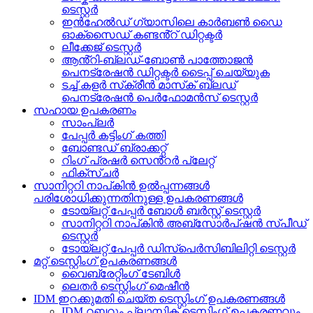
ടെസ്റ്റർ
ഇൻഹേൽഡ് ഗ്യാസിലെ കാർബൺ ഡൈ
ഓക്സൈഡ് കണ്ടൻ്റ് ഡിറ്റക്ടർ
ലീക്കേജ് ടെസ്റ്റർ
ആൻ്റി-ബ്ലഡ്-ബോൺ പാത്തോജൻ
പെനട്രേഷൻ ഡിറ്റക്ടർ ടൈപ്പ് ചെയ്യുക
ടച്ച് കളർ സ്‌ക്രീൻ മാസ്‌ക് ബ്ലഡ്
പെനട്രേഷൻ പെർഫോമൻസ് ടെസ്റ്റർ
സഹായ ഉപകരണം
സാംപ്ലർ
പേപ്പർ കട്ടിംഗ് കത്തി
ബോണ്ടഡ് ബ്രാക്കറ്റ്
റിംഗ് പ്രഷർ സെൻ്റർ പ്ലേറ്റ്
ഫിക്സ്ചർ
സാനിറ്ററി നാപ്കിൻ ഉൽപ്പന്നങ്ങൾ
പരിശോധിക്കുന്നതിനുള്ള ഉപകരണങ്ങൾ
ടോയ്‌ലറ്റ് പേപ്പർ ബോൾ ബർസ്റ്റ് ടെസ്റ്റർ
സാനിറ്ററി നാപ്കിൻ അബ്സോർപ്ഷൻ സ്പീഡ്
ടെസ്റ്റർ
ടോയ്‌ലറ്റ് പേപ്പർ ഡിസ്‌പെർസിബിലിറ്റി ടെസ്റ്റർ
മറ്റ് ടെസ്റ്റിംഗ് ഉപകരണങ്ങൾ
വൈബ്രേറ്റിംഗ് ടേബിൾ
ലെതർ ടെസ്റ്റിംഗ് മെഷീൻ
IDM ഇറക്കുമതി ചെയ്ത ടെസ്റ്റിംഗ് ഉപകരണങ്ങൾ
IDM റബ്ബറും പ്ലാസ്റ്റിക് ടെസ്റ്റിംഗ് ഉപകരണവും