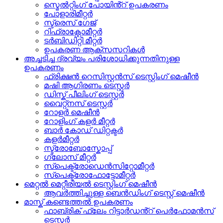
സ്മെൽറ്റിംഗ് പോയിൻ്റ് ഉപകരണം
പോളാരിമീറ്റർ
സ്ട്രെസ് ഗേജ്
റിഫ്രാക്റ്റോമീറ്റർ
ടർബിഡിറ്റി മീറ്റർ
ഉപകരണ ആക്സസറികൾ
അച്ചടിച്ച ദ്രവ്യം പരിശോധിക്കുന്നതിനുള്ള
ഉപകരണം
ഫ്രിക്ഷൻ റെസിസ്റ്റൻസ് ടെസ്റ്റിംഗ് മെഷീൻ
മഷി ആഗിരണം ടെസ്റ്റർ
ഡിസ്ക് പീലിംഗ് ടെസ്റ്റർ
വൈറ്റ്നസ് ടെസ്റ്റർ
റോളർ മെഷീൻ
റോളിംഗ് കളർ മീറ്റർ
ബാർ കോഡ് ഡിറ്റക്ടർ
കളർമീറ്റർ
സ്ട്രോബോസ്കോപ്പ്
ഗ്ലോസ് മീറ്റർ
സ്പെക്ട്രോഡെൻസിറ്റോമീറ്റർ
സ്പെക്ട്രോഫോട്ടോമീറ്റർ
മെറ്റൽ മെറ്റീരിയൽ ടെസ്റ്റിംഗ് മെഷീൻ
ആവർത്തിച്ചുള്ള ബെൻഡിംഗ് ടെസ്റ്റ് മെഷീൻ
മാസ്ക് കണ്ടെത്തൽ ഉപകരണം
ഫാബ്രിക് ഫ്ലേം റിട്ടാർഡൻ്റ് പെർഫോമൻസ്
ടെസ്റ്റർ