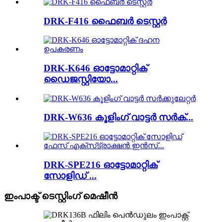
DRK-F416 ഫൈബർ ടെസ്റ്റർ
DRK-K646 ഓട്ടോമാറ്റിക്
ഡൈജസ്റ്റിയോ...
DRK-W636 കൂളിംഗ് വാട്ടർ സർക്...
DRK-SPE216 ഓട്ടോമാറ്റിക്
സോളിഡ് ...
ഇംപാക്ട് ടെസ്റ്റിംഗ് മെഷീൻ