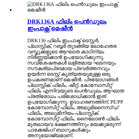
DRK136A ഫിലിം പെൻഡുലം
ഇംപാക്റ്റ് മെഷീൻ
DRK136 ഫിലിം ഇംപാക്ട് ടെസ്റ്റർ,
പ്ലാസ്റ്റിക്, റബ്ബർ തുടങ്ങിയ ലോഹേതര
വസ്തുക്കളുടെ ആഘാത കാഠിന്യം
നിർണ്ണയിക്കാൻ ഉപയോഗിക്കുന്നു.
സവിശേഷതകൾ ലളിതമായ ഘടനയും
സൗകര്യപ്രദമായ പ്രവർത്തനവും
ഉയർന്ന ടെസ്റ്റ് കൃത്യതയുമുള്ള ഒരു
ഉപകരണമാണ് മെഷീൻ. പ്രയോഗങ്ങൾ
പ്ലാസ്റ്റിക് ഫിലിം, ഷീറ്റ്, കോമ്പോസിറ്റ്
ഫിലിം എന്നിവയുടെ പെൻഡുലം ആഘാത
പ്രതിരോധം പരിശോധിക്കാൻ ഇത്
ഉപയോഗിക്കുന്നു. ഉദാഹരണത്തിന്, PE/PP
കോമ്പോസിറ്റ് ഫിലിം, അലൂമിനൈസ്ഡ്
ഫിലിം, അലുമിനിയം-പ്ലാസ്റ്റിക്
കോമ്പോസിറ്റ് ഫിലിം, നൈലോൺ ഫിലിം
മുതലായവ ഭക്ഷണത്തിനും മയക്കുമരുന്ന്
പാക്കേജിംഗ് ബാഗുകൾക്കും
അനുയോജ്യമാണ്.