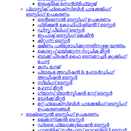
ഇലക്ട്രിക് സെൻട്രിഫ്യൂജ്
പ്ലാസ്റ്റിക് ഫ്ലെക്സിബിൾ പാക്കേജിംഗ്
ടെസ്റ്റിംഗ് ഉപകരണം
ടെൻസൈൽ ടെസ്റ്റിംഗ് ഉപകരണം
ഫ്രിക്ഷൻ കോഫിഫിഷ്യൻ്റ് ടെസ്റ്റർ
ഡിസ്ക് പീലിംഗ് ടെസ്റ്റർ
ഇംപാക്ട് ടെസ്റ്റിംഗ് മെഷീൻ
കീറുന്ന ടെസ്റ്റർ
ക്ഷീണം പരിശോധിക്കുന്നതിനുള്ള യന്ത്രം
കൊഴുപ്പ് ലയിക്കുന്ന സൂചിക മീറ്റർ
ബാക്ക് പ്രഷർ ഹൈ ടെമ്പറേച്ചർ കുക്കിംഗ്
പോട്ട്
കനം ഗേജ്
പ്രാരംഭ അഡീഷൻ & ഹോൾഡിംഗ്
അഡീഷൻ ടെസ്റ്റർ
സീലിംഗ് ടെസ്റ്റർ
ഹേസ് മീറ്റർ
ഗ്യാസ് ട്രാൻസ്മിഷൻ റേറ്റ് ടെസ്റ്റർ
ടോർക്ക് മീറ്റർ
മറ്റ് ഫ്ലെക്സിബിൾ പാക്കേജിംഗ് ടെസ്റ്റിംഗ്
ഉപകരണങ്ങൾ
ടെക്സ്റ്റൈൽ ടെസ്റ്റിംഗ് ഉപകരണം
മെക്കാനിക്കൽ ടെസ്റ്റർ
ഡ്രൈ ഫ്ലോക്കുലേഷൻ ടെസ്റ്റർ
ഫാബ്രിക് സർഫേസ് വെറ്റബിലിറ്റി ടെസ്റ്റർ