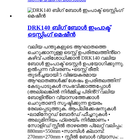
DRK140 ബിഗ് ബോൾ ഇംപാക്ട്
ടെസ്റ്റിംഗ് മെഷീൻ
വലിയ പന്തുകളുടെ ആഘാതത്തെ
ചെറുക്കാനുള്ള ടെസ്റ്റ് ഉപരിതലത്തിൻ്റെ
കഴിവ് പരിശോധിക്കാൻ DRK140 വലിയ
ബോൾ ഇംപാക്ട് ടെസ്റ്റർ ഉപയോഗിക്കുന്നു.
ഉൽപ്പന്ന വിവരണം •ടെസ്റ്റ് രീതി:
തുടർച്ചയായി 5 വിജയകരമായ
ആഘാതങ്ങൾക്ക് ശേഷം ഉപരിതലത്തിന്
കേടുപാടുകൾ സംഭവിക്കാത്തപ്പോൾ
(അല്ലെങ്കിൽ നിർമ്മിച്ച പ്രിൻ്റ് വലിയ
ബോളിൻ്റെ വ്യാസത്തേക്കാൾ
ചെറുതാണ്) സൃഷ്ടിക്കുന്ന ഉയരം
രേഖപ്പെടുത്തുക. ആപ്ലിക്കേഷനുകൾ
•ലാമിനേറ്റഡ് ബോർഡ് ഫീച്ചറുകൾ •
അലുമിനിയം ഫ്രെയിം നിർമ്മാണം •
സോളിഡ് സ്റ്റീൽ താഴത്തെ പ്ലേറ്റ് വലിപ്പം:
880mm×550mm •സാമ്പിൾ ക്ലാമ്പ്:
270mm×270mm • സ്റ്റീൽ ബോൾ വ്യാസം: ...