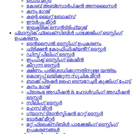
പൊടി മീറ്റർ
കോബ് അബ്സോർപ്ഷൻ അനലൈസർ
കനം ഗേജ്
കളർ-ലൈറ്റ് ബോക്സ്
ഈർപ്പം മീറ്റർ
ഇലക്ട്രിക് സെൻട്രിഫ്യൂജ്
പ്ലാസ്റ്റിക് ഫ്ലെക്സിബിൾ പാക്കേജിംഗ് ടെസ്റ്റിംഗ്
ഉപകരണം
ടെൻസൈൽ ടെസ്റ്റിംഗ് ഉപകരണം
ഫ്രിക്ഷൻ കോഫിഫിഷ്യൻ്റ് ടെസ്റ്റർ
ഡിസ്ക് പീലിംഗ് ടെസ്റ്റർ
ഇംപാക്ട് ടെസ്റ്റിംഗ് മെഷീൻ
കീറുന്ന ടെസ്റ്റർ
ക്ഷീണം പരിശോധിക്കുന്നതിനുള്ള യന്ത്രം
കൊഴുപ്പ് ലയിക്കുന്ന സൂചിക മീറ്റർ
ബാക്ക് പ്രഷർ ഹൈ ടെമ്പറേച്ചർ കുക്കിംഗ് പോട്ട്
കനം ഗേജ്
പ്രാരംഭ അഡീഷൻ & ഹോൾഡിംഗ് അഡീഷൻ
ടെസ്റ്റർ
സീലിംഗ് ടെസ്റ്റർ
ഹേസ് മീറ്റർ
ഗ്യാസ് ട്രാൻസ്മിഷൻ റേറ്റ് ടെസ്റ്റർ
ടോർക്ക് മീറ്റർ
മറ്റ് ഫ്ലെക്സിബിൾ പാക്കേജിംഗ് ടെസ്റ്റിംഗ്
ഉപകരണങ്ങൾ