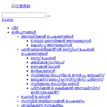
English
വീട്
ഉൽപ്പന്നങ്ങൾ
അനലിറ്റിക്കൽ ഉപകരണങ്ങൾ
Kjeldahl നൈട്രജൻ അനലൈസർ
കൊഴുപ്പ് അനലൈസർ
എൻവയോൺമെൻ്റൽ ടെസ്റ്റിംഗ് ചേംബർ/
ഉപകരണങ്ങൾ
ടെസ്റ്റ് ചേംബർ
ക്രോമാറ്റോഗ്രാഫ്
ഉണക്കൽ ഓവൻ
ഇൻകുബേറ്റർ
സ്ഥിരമായ താപനില & ഈർപ്പം ബോക്സ്
ബോക്സ് ടൈപ്പ് റെസിസ്റ്റൻസ് ഫർണസ്
സ്ഥിരമായ താപനില തൊട്ടി
ഫിസിക്കൽ & കെമിക്കൽ അനാലിസിസ്
ഇൻസ്ട്രുമെൻ്റ്
ചേമ്പർ & ഓവൻ
സാമ്പിൾ തയ്യാറാക്കൽ ഉപകരണം
ശുദ്ധീകരണ സൗകര്യം