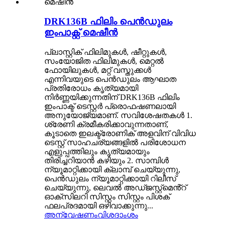
DRK136B ഫിലിം പെൻഡുലം
ഇംപാക്റ്റ് മെഷീൻ
പ്ലാസ്റ്റിക് ഫിലിമുകൾ, ഷീറ്റുകൾ,
സംയോജിത ഫിലിമുകൾ, മെറ്റൽ
ഫോയിലുകൾ, മറ്റ് വസ്തുക്കൾ
എന്നിവയുടെ പെൻഡുലം ആഘാത
പ്രതിരോധം കൃത്യമായി
നിർണ്ണയിക്കുന്നതിന് DRK136B ഫിലിം
ഇംപാക്ട് ടെസ്റ്റർ പ്രൊഫഷണലായി
അനുയോജ്യമാണ്. സവിശേഷതകൾ 1.
ശ്രേണി ക്രമീകരിക്കാവുന്നതാണ്,
കൂടാതെ ഇലക്ട്രോണിക് അളവിന് വിവിധ
ടെസ്റ്റ് സാഹചര്യങ്ങളിൽ പരിശോധന
എളുപ്പത്തിലും കൃത്യമായും
തിരിച്ചറിയാൻ കഴിയും 2. സാമ്പിൾ
ന്യൂമാറ്റിക്കായി ക്ലാമ്പ് ചെയ്യുന്നു,
പെൻഡുലം ന്യൂമാറ്റിക്കായി റിലീസ്
ചെയ്യുന്നു, ലെവൽ അഡ്ജസ്റ്റ്മെൻ്റ്
ഓക്സിലറി സിസ്റ്റം സിസ്റ്റം പിശക്
ഫലപ്രദമായി ഒഴിവാക്കുന്നു...
അന്വേഷണം
വിശദാംശം