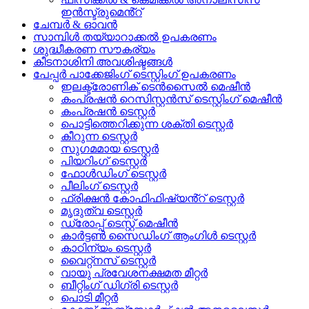
ഇൻസ്ട്രുമെൻ്റ്
ചേമ്പർ & ഓവൻ
സാമ്പിൾ തയ്യാറാക്കൽ ഉപകരണം
ശുദ്ധീകരണ സൗകര്യം
കീടനാശിനി അവശിഷ്ടങ്ങൾ
പേപ്പർ പാക്കേജിംഗ് ടെസ്റ്റിംഗ് ഉപകരണം
ഇലക്ട്രോണിക് ടെൻസൈൽ മെഷീൻ
കംപ്രഷൻ റെസിസ്റ്റൻസ് ടെസ്റ്റിംഗ് മെഷീൻ
കംപ്രഷൻ ടെസ്റ്റർ
പൊട്ടിത്തെറിക്കുന്ന ശക്തി ടെസ്റ്റർ
കീറുന്ന ടെസ്റ്റർ
സുഗമമായ ടെസ്റ്റർ
പിയറിംഗ് ടെസ്റ്റർ
ഫോൾഡിംഗ് ടെസ്റ്റർ
പീലിംഗ് ടെസ്റ്റർ
ഫ്രിക്ഷൻ കോഫിഫിഷ്യൻ്റ് ടെസ്റ്റർ
മൃദുത്വ ടെസ്റ്റർ
ഡ്രോപ്പ് ടെസ്റ്റ് മെഷീൻ
കാർട്ടൺ സൈഡിംഗ് ആംഗിൾ ടെസ്റ്റർ
കാഠിന്യം ടെസ്റ്റർ
വൈറ്റ്നസ് ടെസ്റ്റർ
വായു പ്രവേശനക്ഷമത മീറ്റർ
ബീറ്റിംഗ് ഡിഗ്രി ടെസ്റ്റർ
പൊടി മീറ്റർ