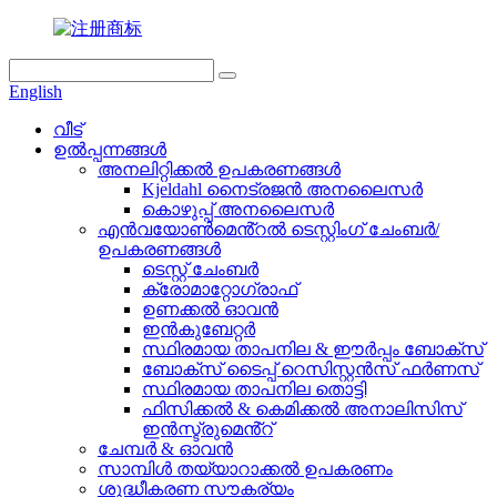
English
വീട്
ഉൽപ്പന്നങ്ങൾ
അനലിറ്റിക്കൽ ഉപകരണങ്ങൾ
Kjeldahl നൈട്രജൻ അനലൈസർ
കൊഴുപ്പ് അനലൈസർ
എൻവയോൺമെൻ്റൽ ടെസ്റ്റിംഗ് ചേംബർ/
ഉപകരണങ്ങൾ
ടെസ്റ്റ് ചേംബർ
ക്രോമാറ്റോഗ്രാഫ്
ഉണക്കൽ ഓവൻ
ഇൻകുബേറ്റർ
സ്ഥിരമായ താപനില & ഈർപ്പം ബോക്സ്
ബോക്സ് ടൈപ്പ് റെസിസ്റ്റൻസ് ഫർണസ്
സ്ഥിരമായ താപനില തൊട്ടി
ഫിസിക്കൽ & കെമിക്കൽ അനാലിസിസ്
ഇൻസ്ട്രുമെൻ്റ്
ചേമ്പർ & ഓവൻ
സാമ്പിൾ തയ്യാറാക്കൽ ഉപകരണം
ശുദ്ധീകരണ സൗകര്യം