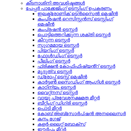
കീടനാശിനി അവശിഷ്ടങ്ങൾ
പേപ്പർ പാക്കേജിംഗ് ടെസ്റ്റിംഗ് ഉപകരണം
ഇലക്ട്രോണിക് ടെൻസൈൽ മെഷീൻ
കംപ്രഷൻ റെസിസ്റ്റൻസ് ടെസ്റ്റിംഗ്
മെഷീൻ
കംപ്രഷൻ ടെസ്റ്റർ
പൊട്ടിത്തെറിക്കുന്ന ശക്തി ടെസ്റ്റർ
കീറുന്ന ടെസ്റ്റർ
സുഗമമായ ടെസ്റ്റർ
പിയറിംഗ് ടെസ്റ്റർ
ഫോൾഡിംഗ് ടെസ്റ്റർ
പീലിംഗ് ടെസ്റ്റർ
ഫ്രിക്ഷൻ കോഫിഫിഷ്യൻ്റ് ടെസ്റ്റർ
മൃദുത്വ ടെസ്റ്റർ
ഡ്രോപ്പ് ടെസ്റ്റ് മെഷീൻ
കാർട്ടൺ സൈഡിംഗ് ആംഗിൾ ടെസ്റ്റർ
കാഠിന്യം ടെസ്റ്റർ
വൈറ്റ്നസ് ടെസ്റ്റർ
വായു പ്രവേശനക്ഷമത മീറ്റർ
ബീറ്റിംഗ് ഡിഗ്രി ടെസ്റ്റർ
പൊടി മീറ്റർ
കോബ് അബ്സോർപ്ഷൻ അനലൈസർ
കനം ഗേജ്
കളർ-ലൈറ്റ് ബോക്സ്
ഈർപ്പം മീറ്റർ