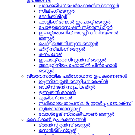
ഉപകരണം
പാക്കേജിംഗ് പെർഫോമൻസ് ടെസ്റ്റർ
സീലിംഗ് ടെസ്റ്റർ
ടോർക്ക് മീറ്റർ
ഫാളിംഗ് ബോൾ ഇംപാക്ട് ടെസ്റ്റർ
പോളറൈസേഷൻ സ്ട്രെസ് മീറ്റർ
ഇലക്ട്രോണിക് ഷാഫ്റ്റ് ഡീവിയേഷൻ
ടെസ്റ്റർ
പൊട്ടിത്തെറിക്കുന്ന ടെസ്റ്റർ
ഹീറ്റ് സീലിംഗ് ടെസ്റ്റർ
കനം ഗേജ്
ഇംപാക്ട് റെസിസ്റ്റൻസ് ടെസ്റ്റർ
അലുമിനിയം ഫോയിൽ പിൻഹോൾ
ടെസ്റ്റർ
വ്യാവസായിക പരിശോധനാ ഉപകരണങ്ങൾ
യൂണിവേഴ്സൽ ടെസ്റ്റിംഗ് മെഷീൻ
ഓക്സിജൻ സൂചിക മീറ്റർ
ഉണക്കൽ ഓവൻ
ഏജിംഗ് ഓവൻ
സ്ഥിരമായ താപനില & ഈർപ്പം ബോക്സ്
സ്ട്രോബോസ്കോപ്പ്
വോൾട്ടേജ് ബ്രേക്ക്ഡൗൺ ടെസ്റ്റർ
മെഡിക്കൽ ഉപകരണങ്ങൾ
ട്രാൻസ്മിറ്റൻസ് ടെസ്റ്റർ
സെൻട്രിഫ്യൂജ്