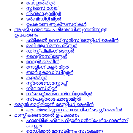
പോളാരിമീറ്റർ
സ്ട്രെസ് ഗേജ്
റിഫ്രാക്റ്റോമീറ്റർ
ടർബിഡിറ്റി മീറ്റർ
ഉപകരണ ആക്സസറികൾ
അച്ചടിച്ച ദ്രവ്യം പരിശോധിക്കുന്നതിനുള്ള
ഉപകരണം
ഫ്രിക്ഷൻ റെസിസ്റ്റൻസ് ടെസ്റ്റിംഗ് മെഷീൻ
മഷി ആഗിരണം ടെസ്റ്റർ
ഡിസ്ക് പീലിംഗ് ടെസ്റ്റർ
വൈറ്റ്നസ് ടെസ്റ്റർ
റോളർ മെഷീൻ
റോളിംഗ് കളർ മീറ്റർ
ബാർ കോഡ് ഡിറ്റക്ടർ
കളർമീറ്റർ
സ്ട്രോബോസ്കോപ്പ്
ഗ്ലോസ് മീറ്റർ
സ്പെക്ട്രോഡെൻസിറ്റോമീറ്റർ
സ്പെക്ട്രോഫോട്ടോമീറ്റർ
മെറ്റൽ മെറ്റീരിയൽ ടെസ്റ്റിംഗ് മെഷീൻ
ആവർത്തിച്ചുള്ള ബെൻഡിംഗ് ടെസ്റ്റ് മെഷീൻ
മാസ്ക് കണ്ടെത്തൽ ഉപകരണം
ഫാബ്രിക് ഫ്ലേം റിട്ടാർഡൻ്റ് പെർഫോമൻസ്
ടെസ്റ്റർ
മെഡിക്കൽ മാസ്‌കിനും സംരക്ഷണ