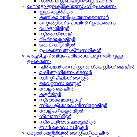
ഡ്രഗ് സ്റ്റെബിലിറ്റി ടെസ്റ്റ് ചേമ്പർ
ഫോട്ടോ ഇലക്ട്രിക് ടെസ്റ്റിംഗ് ഉപകരണം
ഇളം കളർമീറ്റർ
കണികാ വലിപ്പം അനലൈസർ
സ്മെൽറ്റിംഗ് പോയിൻ്റ് ഉപകരണം
പോളാരിമീറ്റർ
സ്ട്രെസ് ഗേജ്
റിഫ്രാക്റ്റോമീറ്റർ
ടർബിഡിറ്റി മീറ്റർ
ഉപകരണ ആക്സസറികൾ
അച്ചടിച്ച ദ്രവ്യം പരിശോധിക്കുന്നതിനുള്ള
ഉപകരണം
ഫ്രിക്ഷൻ റെസിസ്റ്റൻസ് ടെസ്റ്റിംഗ് മെഷീൻ
മഷി ആഗിരണം ടെസ്റ്റർ
ഡിസ്ക് പീലിംഗ് ടെസ്റ്റർ
വൈറ്റ്നസ് ടെസ്റ്റർ
റോളർ മെഷീൻ
കളർമീറ്റർ
സ്ട്രോബോസ്കോപ്പ്
സ്പെക്ട്രോഡെൻസിറ്റോമീറ്റർ
റോളിംഗ് കളർ മീറ്റർ
ഗ്ലോസ് മീറ്റർ
സ്പെക്ട്രോഫോട്ടോമീറ്റർ
ബാർ കോഡ് ഡിറ്റക്ടർ
മെറ്റൽ മെറ്റീരിയൽ ടെസ്റ്റിംഗ് മെഷീൻ