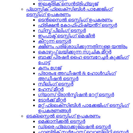
ഇലക്ട്രിക് സെൻട്രിഫ്യൂജ്
പ്ലാസ്റ്റിക് ഫ്ലെക്സിബിൾ പാക്കേജിംഗ്
ടെസ്റ്റിംഗ് ഉപകരണം
ടെൻസൈൽ ടെസ്റ്റിംഗ് ഉപകരണം
ഫ്രിക്ഷൻ കോഫിഫിഷ്യൻ്റ് ടെസ്റ്റർ
ഡിസ്ക് പീലിംഗ് ടെസ്റ്റർ
ഇംപാക്ട് ടെസ്റ്റിംഗ് മെഷീൻ
കീറുന്ന ടെസ്റ്റർ
ക്ഷീണം പരിശോധിക്കുന്നതിനുള്ള യന്ത്രം
കൊഴുപ്പ് ലയിക്കുന്ന സൂചിക മീറ്റർ
ബാക്ക് പ്രഷർ ഹൈ ടെമ്പറേച്ചർ കുക്കിംഗ്
പോട്ട്
കനം ഗേജ്
പ്രാരംഭ അഡീഷൻ & ഹോൾഡിംഗ്
അഡീഷൻ ടെസ്റ്റർ
സീലിംഗ് ടെസ്റ്റർ
ഹേസ് മീറ്റർ
ഗ്യാസ് ട്രാൻസ്മിഷൻ റേറ്റ് ടെസ്റ്റർ
ടോർക്ക് മീറ്റർ
മറ്റ് ഫ്ലെക്സിബിൾ പാക്കേജിംഗ് ടെസ്റ്റിംഗ്
ഉപകരണങ്ങൾ
ടെക്സ്റ്റൈൽ ടെസ്റ്റിംഗ് ഉപകരണം
മെക്കാനിക്കൽ ടെസ്റ്റർ
ഡ്രൈ ഫ്ലോക്കുലേഷൻ ടെസ്റ്റർ
ഫാബ്രിക് സർഫേസ് വെറ്റബിലിറ്റി ടെസ്റ്റർ