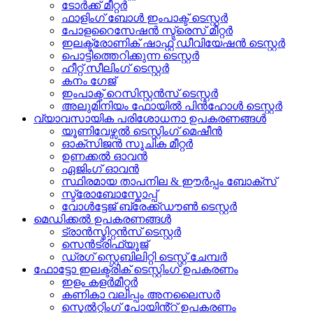
ടോർക്ക് മീറ്റർ
ഫാളിംഗ് ബോൾ ഇംപാക്ട് ടെസ്റ്റർ
പോളറൈസേഷൻ സ്ട്രെസ് മീറ്റർ
ഇലക്ട്രോണിക് ഷാഫ്റ്റ് ഡീവിയേഷൻ ടെസ്റ്റർ
പൊട്ടിത്തെറിക്കുന്ന ടെസ്റ്റർ
ഹീറ്റ് സീലിംഗ് ടെസ്റ്റർ
കനം ഗേജ്
ഇംപാക്ട് റെസിസ്റ്റൻസ് ടെസ്റ്റർ
അലുമിനിയം ഫോയിൽ പിൻഹോൾ ടെസ്റ്റർ
വ്യാവസായിക പരിശോധനാ ഉപകരണങ്ങൾ
യൂണിവേഴ്സൽ ടെസ്റ്റിംഗ് മെഷീൻ
ഓക്സിജൻ സൂചിക മീറ്റർ
ഉണക്കൽ ഓവൻ
ഏജിംഗ് ഓവൻ
സ്ഥിരമായ താപനില & ഈർപ്പം ബോക്സ്
സ്ട്രോബോസ്കോപ്പ്
വോൾട്ടേജ് ബ്രേക്ക്ഡൗൺ ടെസ്റ്റർ
മെഡിക്കൽ ഉപകരണങ്ങൾ
ട്രാൻസ്മിറ്റൻസ് ടെസ്റ്റർ
സെൻട്രിഫ്യൂജ്
ഡ്രഗ് സ്റ്റെബിലിറ്റി ടെസ്റ്റ് ചേമ്പർ
ഫോട്ടോ ഇലക്ട്രിക് ടെസ്റ്റിംഗ് ഉപകരണം
ഇളം കളർമീറ്റർ
കണികാ വലിപ്പം അനലൈസർ
സ്മെൽറ്റിംഗ് പോയിൻ്റ് ഉപകരണം