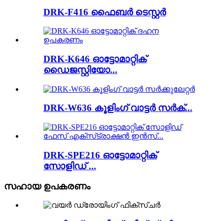
DRK-F416 ഫൈബർ ടെസ്റ്റർ
DRK-K646 ഓട്ടോമാറ്റിക്
ഡൈജസ്റ്റിയോ...
DRK-W636 കൂളിംഗ് വാട്ടർ സർക്...
DRK-SPE216 ഓട്ടോമാറ്റിക്
സോളിഡ് ...
സഹായ ഉപകരണം