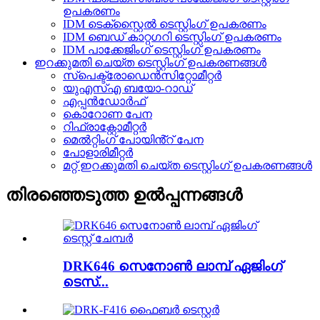
ഉപകരണം
IDM ടെക്സ്റ്റൈൽ ടെസ്റ്റിംഗ് ഉപകരണം
IDM ബെഡ് കാറ്റഗറി ടെസ്റ്റിംഗ് ഉപകരണം
IDM പാക്കേജിംഗ് ടെസ്റ്റിംഗ് ഉപകരണം
ഇറക്കുമതി ചെയ്ത ടെസ്റ്റിംഗ് ഉപകരണങ്ങൾ
സ്പെക്ട്രോഡെൻസിറ്റോമീറ്റർ
യുഎസ്എ ബയോ-റാഡ്
എപ്പൻഡോർഫ്
കൊറോണ പേന
റിഫ്രാക്റ്റോമീറ്റർ
മെൽറ്റിംഗ് പോയിൻ്റ് പേന
പോളാരിമീറ്റർ
മറ്റ് ഇറക്കുമതി ചെയ്ത ടെസ്റ്റിംഗ് ഉപകരണങ്ങൾ
തിരഞ്ഞെടുത്ത ഉൽപ്പന്നങ്ങൾ
DRK646 സെനോൺ ലാമ്പ് ഏജിംഗ്
ടെസ്...