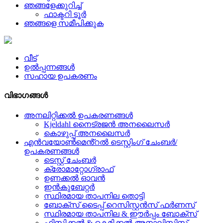
ഞങ്ങളേക്കുറിച്ച്
ഫാക്ടറി ടൂർ
ഞങ്ങളെ സമീപിക്കുക
വീട്
ഉൽപ്പന്നങ്ങൾ
സഹായ ഉപകരണം
വിഭാഗങ്ങൾ
അനലിറ്റിക്കൽ ഉപകരണങ്ങൾ
Kjeldahl നൈട്രജൻ അനലൈസർ
കൊഴുപ്പ് അനലൈസർ
എൻവയോൺമെൻ്റൽ ടെസ്റ്റിംഗ് ചേംബർ/
ഉപകരണങ്ങൾ
ടെസ്റ്റ് ചേംബർ
ക്രോമാറ്റോഗ്രാഫ്
ഉണക്കൽ ഓവൻ
ഇൻകുബേറ്റർ
സ്ഥിരമായ താപനില തൊട്ടി
ബോക്സ് ടൈപ്പ് റെസിസ്റ്റൻസ് ഫർണസ്
സ്ഥിരമായ താപനില & ഈർപ്പം ബോക്സ്
ഫിസിക്കൽ & കെമിക്കൽ അനാലിസിസ്