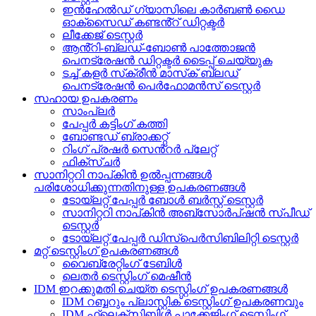
ഇൻഹേൽഡ് ഗ്യാസിലെ കാർബൺ ഡൈ
ഓക്സൈഡ് കണ്ടൻ്റ് ഡിറ്റക്ടർ
ലീക്കേജ് ടെസ്റ്റർ
ആൻ്റി-ബ്ലഡ്-ബോൺ പാത്തോജൻ
പെനട്രേഷൻ ഡിറ്റക്ടർ ടൈപ്പ് ചെയ്യുക
ടച്ച് കളർ സ്‌ക്രീൻ മാസ്‌ക് ബ്ലഡ്
പെനട്രേഷൻ പെർഫോമൻസ് ടെസ്റ്റർ
സഹായ ഉപകരണം
സാംപ്ലർ
പേപ്പർ കട്ടിംഗ് കത്തി
ബോണ്ടഡ് ബ്രാക്കറ്റ്
റിംഗ് പ്രഷർ സെൻ്റർ പ്ലേറ്റ്
ഫിക്സ്ചർ
സാനിറ്ററി നാപ്കിൻ ഉൽപ്പന്നങ്ങൾ
പരിശോധിക്കുന്നതിനുള്ള ഉപകരണങ്ങൾ
ടോയ്‌ലറ്റ് പേപ്പർ ബോൾ ബർസ്റ്റ് ടെസ്റ്റർ
സാനിറ്ററി നാപ്കിൻ അബ്സോർപ്ഷൻ സ്പീഡ്
ടെസ്റ്റർ
ടോയ്‌ലറ്റ് പേപ്പർ ഡിസ്‌പെർസിബിലിറ്റി ടെസ്റ്റർ
മറ്റ് ടെസ്റ്റിംഗ് ഉപകരണങ്ങൾ
വൈബ്രേറ്റിംഗ് ടേബിൾ
ലെതർ ടെസ്റ്റിംഗ് മെഷീൻ
IDM ഇറക്കുമതി ചെയ്ത ടെസ്റ്റിംഗ് ഉപകരണങ്ങൾ
IDM റബ്ബറും പ്ലാസ്റ്റിക് ടെസ്റ്റിംഗ് ഉപകരണവും
IDM ഫ്ലെക്സിബിൾ പാക്കേജിംഗ് ടെസ്റ്റിംഗ്