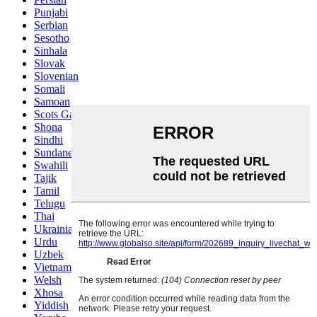
Punjabi
Serbian
Sesotho
Sinhala
Slovak
Slovenian
Somali
Samoan
Scots Gaelic
Shona
Sindhi
Sundanese
Swahili
Tajik
Tamil
Telugu
Thai
Ukrainian
Urdu
Uzbek
Vietnamese
Welsh
Xhosa
Yiddish