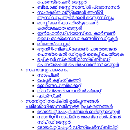
പെനെട്രേഷൻ ടെസ്റ്റർ
ബ്ലോക്ക് ടെസ്റ്റ് സാമ്പിൾ പ്രോസസർ
സംരക്ഷിത വസ്ത്രങ്ങൾ ആൻ്റി-
ആസിഡും ആൽക്കലി ടെസ്റ്റ് സിസ്റ്റം
മാസ്ക് കണികാ ഫിൽട്ടറേഷൻ
കാര്യക്ഷമത ടെസ്റ്റർ
ഇൻഹേൽഡ് ഗ്യാസിലെ കാർബൺ
ഡൈ ഓക്സൈഡ് കണ്ടൻ്റ് ഡിറ്റക്ടർ
ലീക്കേജ് ടെസ്റ്റർ
ആൻ്റി-ബ്ലഡ്-ബോൺ പാത്തോജൻ
പെനട്രേഷൻ ഡിറ്റക്ടർ ടൈപ്പ് ചെയ്യുക
ടച്ച് കളർ സ്‌ക്രീൻ മാസ്‌ക് ബ്ലഡ്
പെനട്രേഷൻ പെർഫോമൻസ് ടെസ്റ്റർ
സഹായ ഉപകരണം
സാംപ്ലർ
പേപ്പർ കട്ടിംഗ് കത്തി
ബോണ്ടഡ് ബ്രാക്കറ്റ്
റിംഗ് പ്രഷർ സെൻ്റർ പ്ലേറ്റ്
ഫിക്സ്ചർ
സാനിറ്ററി നാപ്കിൻ ഉൽപ്പന്നങ്ങൾ
പരിശോധിക്കുന്നതിനുള്ള ഉപകരണങ്ങൾ
ടോയ്‌ലറ്റ് പേപ്പർ ബോൾ ബർസ്റ്റ് ടെസ്റ്റർ
സാനിറ്ററി നാപ്കിൻ അബ്സോർപ്ഷൻ
സ്പീഡ് ടെസ്റ്റർ
ടോയ്‌ലറ്റ് പേപ്പർ ഡിസ്‌പെർസിബിലിറ്റി