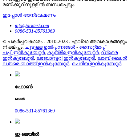
മണിക്കൂറിനുള്ളിൽ ബന്ധപ്പെടും.
ഇപ്പോൾ അന്വേഷണം
info@drktest.com
0086-531-85761369
© പകർപ്പവകാശം - 2010-2023 : എല്ലാ അവകാശങ്ങളും
നിക്ഷിപ്തം.
ചൂടുള്ള ഉൽപ്പന്നങ്ങൾ
-
സൈറ്റ്മാപ്പ്
പപ്പി ഇൻകുബേറ്റർ
,
കൃത്രിമ ഇൻകുബേറ്റർ
,
ഡ്രൈ
ഇൻകുബേറ്റർ
,
ലബോറട്ടറി ഇൻകുബേറ്റർ
,
ലാബ് ലൈൻ
ഡ്രൈ ബാത്ത് ഇൻകുബേറ്റർ
,
ചെറിയ ഇൻകുബേറ്റർ
,
ഫോൺ
ടെൽ
0086-531-85761369
ഇ-മെയിൽ